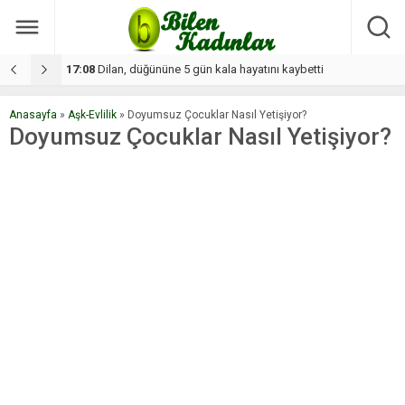
17:08
Dilan, düğününe 5 gün kala hayatını kaybetti
1
Anasayfa
»
Aşk-Evlilik
»
Doyumsuz Çocuklar Nasıl Yetişiyor?
Doyumsuz Çocuklar Nasıl Yetişiyor?