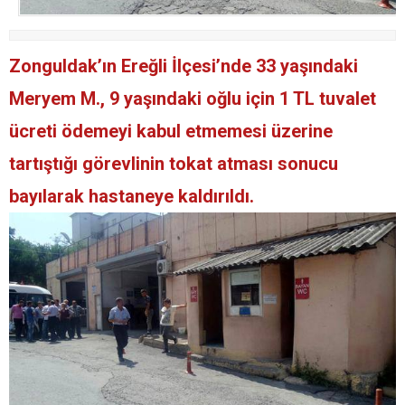
Zonguldak’ın Ereğli İlçesi’nde 33 yaşındaki
Meryem M., 9 yaşındaki oğlu için 1 TL tuvalet
ücreti ödemeyi kabul etmemesi üzerine
tartıştığı görevlinin tokat atması sonucu
bayılarak hastaneye kaldırıldı.