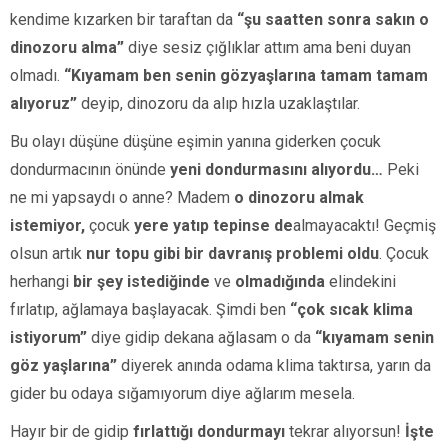
kendime kızarken bir taraftan da
“şu saatten sonra sakın o
dinozoru alma”
diye sesiz çığlıklar attım ama beni duyan
olmadı.
“Kıyamam ben senin gözyaşlarına tamam tamam
alıyoruz”
deyip, dinozoru da alıp hızla uzaklaştılar.
Bu olayı düşüne düşüne eşimin yanına giderken çocuk
dondurmacının önünde
yeni dondurmasını alıyordu…
Peki
ne mi yapsaydı o anne? Madem
o dinozoru almak
istemiyor,
çocuk
yere yatıp tepinse de
almayacaktı! Geçmiş
olsun artık
nur topu gibi bir davranış problemi oldu
. Çocuk
herhangi
bir şey istediğinde
ve
olmadığında
elindekini
fırlatıp, ağlamaya başlayacak. Şimdi ben
“çok sıcak klima
istiyorum”
diye gidip dekana ağlasam o da
“kıyamam senin
göz yaşlarına”
diyerek anında odama klima taktırsa, yarın da
gider bu odaya sığamıyorum diye ağlarım mesela.
Hayır bir de gidip
fırlattığı dondurmayı
tekrar alıyorsun!
İşte