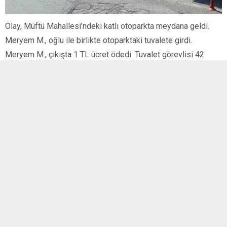
Olay, Müftü Mahallesi’ndeki katlı otoparkta meydana geldi.
Meryem M., oğlu ile birlikte otoparktaki tuvalete girdi.
Meryem M., çıkışta 1 TL ücret ödedi. Tuvalet görevlisi 42
yaşındaki S.C., kadından oğlu için de 1 TL vermesini istedi.
Çocuktan ücret alınmasına karşı çıkan Meryem C. ile görevli
tartışmaya başladı.