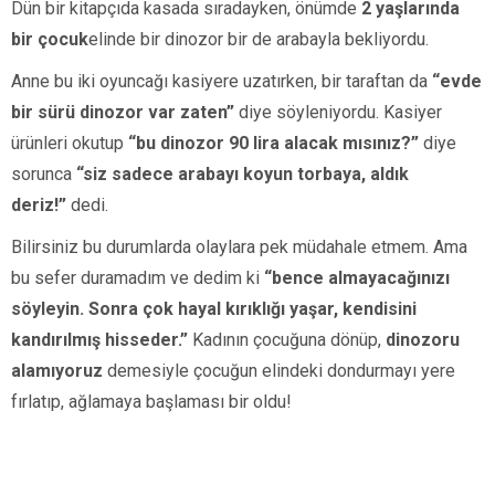
Dün bir kitapçıda kasada sıradayken, önümde
2 yaşlarında
bir çocuk
elinde bir dinozor bir de arabayla bekliyordu.
Anne bu iki oyuncağı kasiyere uzatırken, bir taraftan da
“evde
bir sürü dinozor var zaten”
diye söyleniyordu. Kasiyer
ürünleri okutup
“bu dinozor 90 lira alacak mısınız?”
diye
sorunca
“siz sadece arabayı koyun torbaya, aldık
deriz!”
dedi.
Bilirsiniz bu durumlarda olaylara pek müdahale etmem. Ama
bu sefer duramadım ve dedim ki
“bence almayacağınızı
söyleyin. Son
ra çok hayal kırıklığı yaşar, kendisini
kandırılmış hisseder.”
Kadının çocuğuna dönüp,
dinozoru
alamıyoruz
demesiyle çocuğun elindeki dondurmayı yere
fırlatıp, ağlamaya başlaması bir oldu!