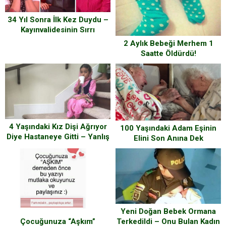
34 Yıl Sonra İlk Kez Duydu –
Kayınvalidesinin Sırrı
Açıklanınca Herkes Şok Oldu
2 Aylık Bebeği Merhem 1
Saatte Öldürdü!
4 Yaşındaki Kız Dişi Ağrıyor
100 Yaşındaki Adam Eşinin
Diye Hastaneye Gitti – Yanlış
Elini Son Anına Dek
Hamle Sonucu Felç Oldu
Bırakmadı
Yeni Doğan Bebek Ormana
Çocuğunuza “Aşkım”
Terkedildi – Onu Bulan Kadın