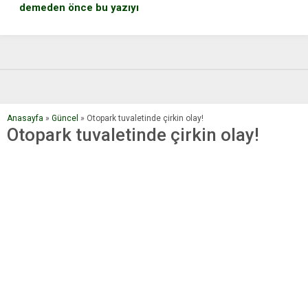
demeden önce bu yazıyı
Polis Yaptığıyla İnsanları
mutlaka okuyun
Duygulandırdı
Anasayfa
»
Güncel
»
Otopark tuvaletinde çirkin olay!
Otopark tuvaletinde çirkin olay!