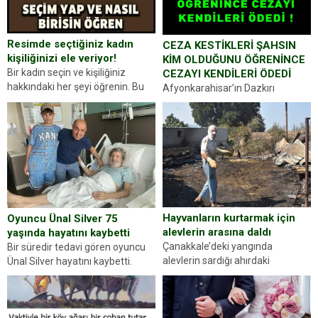
Resimde seçtiğiniz kadın
CEZA KESTİKLERİ ŞAHSIN
kişiliğinizi ele veriyor!
KİM OLDUĞUNU ÖĞRENİNCE
Bir kadın seçin ve kişiliğiniz
CEZAYI KENDİLERİ ÖDEDİ
hakkındaki her şeyi öğrenin. Bu
Afyonkarahisar’ın Dazkırı
kez karşınıza oldukça farklı bir
ilçesinde trafik uygulaması
kişilik testiyle çıkıyoruz. Resimde
yapan jandarma ekipleri
gördüğünüz kadın figürlerinden
durdurdukları bir otomobilin
dikkatinizi en...
sürücüsünden ehliyet ve ruhsat
sorup belgelerini istedi. Sürücü
Abdurrahman Ö.nün verdiği
evraklarda eksik olduğunu...
Hayvanların kurtarmak için
Oyuncu Ünal Silver 75
alevlerin arasına daldı
yaşında hayatını kaybetti
Çanakkale’deki yangında
Bir süredir tedavi gören oyuncu
alevlerin sardığı ahırdaki
Ünal Silver hayatını kaybetti.
hayvanlarını kurtarmak isteyen
Haberi, oyuncunun menajerlik
Zeki Demir (66) ölümden döndü.
ajansı duyurdu. Renda Güner,
Yüzünde ve ellerinde yanıklar
sosyal medya hesabında “Usta
oluşan Demir, kâbus dolu anları