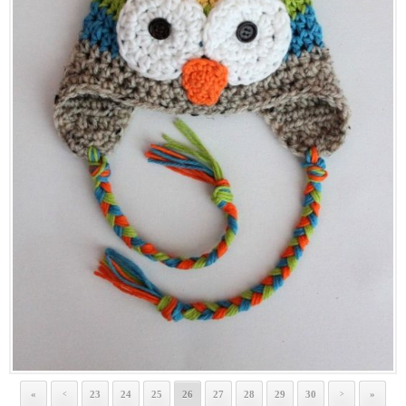
«
23
24
25
26
27
28
29
30
»
<
>