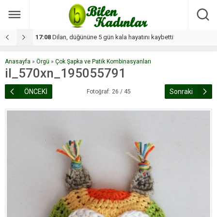
17:08
Dilan, düğününe 5 gün kala hayatını kaybetti
1
Anasayfa
»
Örgü
»
Çok Şapka ve Patik Kombinasyanları
il_570xn_195055791
ÖNCEKİ
Sonraki
Fotoğraf: 26 / 45