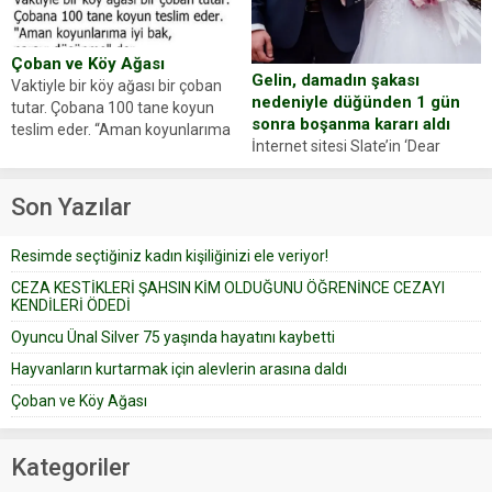
Oyuncumuz ve çok değerli
anlattı… Merkeze bağlı...
dostumuz...
Çoban ve Köy Ağası
Gelin, damadın şakası
Vaktiyle bir köy ağası bir çoban
nedeniyle düğünden 1 gün
tutar. Çobana 100 tane koyun
sonra boşanma kararı aldı
teslim eder. “Aman koyunlarıma
İnternet sitesi Slate’in ‘Dear
iyi bak, parayı düşünme” der
Prudence’ isimli tavsiye köşesine
Çoban koyunları alır gider. Aylar...
geçtiğimiz yıl 13 Ocak’ta yollanan
Son Yazılar
bir yazıya göre, bir gelin, eşi
düğün pastasını suratına
Resimde seçtiğiniz kadın kişiliğinizi ele veriyor!
yapıştırdığı için düğünden...
CEZA KESTİKLERİ ŞAHSIN KİM OLDUĞUNU ÖĞRENİNCE CEZAYI
KENDİLERİ ÖDEDİ
Oyuncu Ünal Silver 75 yaşında hayatını kaybetti
Hayvanların kurtarmak için alevlerin arasına daldı
Çoban ve Köy Ağası
Kategoriler