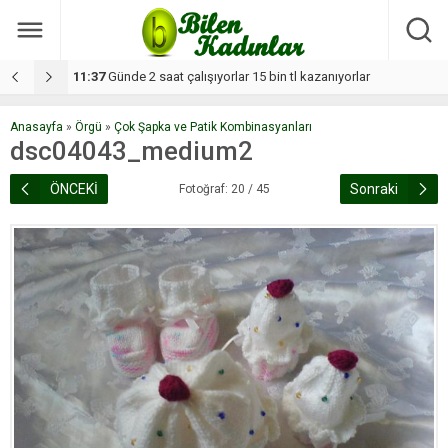
11:37
Günde 2 saat çalışıyorlar 15 bin tl kazanıyorlar
1
Anasayfa
»
Örgü
»
Çok Şapka ve Patik Kombinasyanları
dsc04043_medium2
ÖNCEKİ
Sonraki
Fotoğraf: 20 / 45