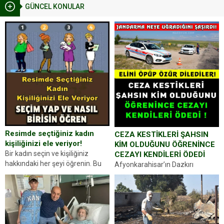
GÜNCEL KONULAR
Resimde seçtiğiniz kadın
CEZA KESTİKLERİ ŞAHSIN
kişiliğinizi ele veriyor!
KİM OLDUĞUNU ÖĞRENİNCE
Bir kadın seçin ve kişiliğiniz
CEZAYI KENDİLERİ ÖDEDİ
hakkındaki her şeyi öğrenin. Bu
Afyonkarahisar’ın Dazkırı
kez karşınıza oldukça farklı bir
ilçesinde trafik uygulaması
kişilik testiyle çıkıyoruz. Resimde
yapan jandarma ekipleri
gördüğünüz kadın figürlerinden
durdurdukları bir otomobilin
dikkatinizi en...
sürücüsünden ehliyet ve ruhsat
sorup belgelerini istedi. Sürücü