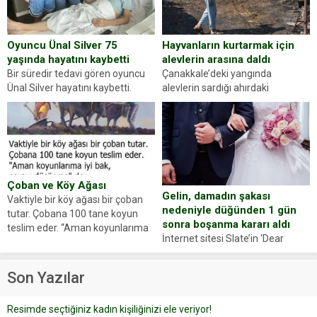
Abdurrahman Ö.nün verdiği
evraklarda eksik olduğunu...
Hayvanların kurtarmak için
Oyuncu Ünal Silver 75
alevlerin arasına daldı
yaşında hayatını kaybetti
Çanakkale’deki yangında
Bir süredir tedavi gören oyuncu
alevlerin sardığı ahırdaki
Ünal Silver hayatını kaybetti.
hayvanlarını kurtarmak isteyen
Haberi, oyuncunun menajerlik
Zeki Demir (66) ölümden döndü.
ajansı duyurdu. Renda Güner,
Yüzünde ve ellerinde yanıklar
sosyal medya hesabında “Usta
oluşan Demir, kâbus dolu anları
Oyuncumuz ve çok değerli
anlattı… Merkeze bağlı...
dostumuz...
Çoban ve Köy Ağası
Gelin, damadın şakası
Vaktiyle bir köy ağası bir çoban
nedeniyle düğünden 1 gün
tutar. Çobana 100 tane koyun
sonra boşanma kararı aldı
teslim eder. “Aman koyunlarıma
İnternet sitesi Slate’in ‘Dear
iyi bak, parayı düşünme” der
Prudence’ isimli tavsiye köşesine
Çoban koyunları alır gider. Aylar...
geçtiğimiz yıl 13 Ocak’ta yollanan
Son Yazılar
bir yazıya göre, bir gelin, eşi
düğün pastasını suratına
Resimde seçtiğiniz kadın kişiliğinizi ele veriyor!
yapıştırdığı için düğünden...