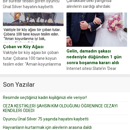
Çanakkale’deki yangında
Bir süredir tedavi gören oyuncu
alevlerin sardığı ahırdaki
Ünal Silver hayatını kaybetti.
hayvanlarını kurtarmak isteyen
Haberi, oyuncunun menajerlik
Zeki Demir (66) ölümden döndü.
ajansı duyurdu. Renda Güner,
Yüzünde ve ellerinde yanıklar
sosyal medya hesabında “Usta
oluşan Demir, kâbus dolu anları
Oyuncumuz ve çok değerli
anlattı… Merkeze bağlı...
dostumuz...
Çoban ve Köy Ağası
Gelin, damadın şakası
Vaktiyle bir köy ağası bir çoban
nedeniyle düğünden 1 gün
tutar. Çobana 100 tane koyun
sonra boşanma kararı aldı
teslim eder. “Aman koyunlarıma
İnternet sitesi Slate’in ‘Dear
iyi bak, parayı düşünme” der
Prudence’ isimli tavsiye köşesine
Çoban koyunları alır gider. Aylar...
geçtiğimiz yıl 13 Ocak’ta yollanan
Son Yazılar
bir yazıya göre, bir gelin, eşi
düğün pastasını suratına
Resimde seçtiğiniz kadın kişiliğinizi ele veriyor!
yapıştırdığı için düğünden...
CEZA KESTİKLERİ ŞAHSIN KİM OLDUĞUNU ÖĞRENİNCE CEZAYI
KENDİLERİ ÖDEDİ
Oyuncu Ünal Silver 75 yaşında hayatını kaybetti
Hayvanların kurtarmak için alevlerin arasına daldı