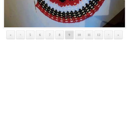
«
5
6
7
8
9
10
11
12
»
<
>