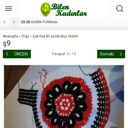
17:08
Dilan, düğününe 5 gün kala hayatını kaybetti
1
Anasayfa
»
Örgü
»
Çok hoş bir yazlık bluz örelim
ş9
ÖNCEKİ
Sonraki
Fotoğraf: 9 / 12