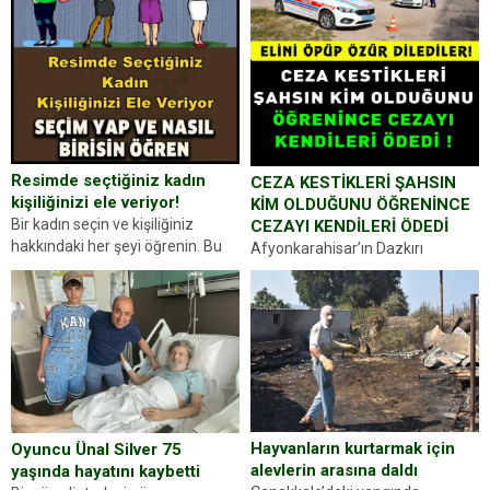
Resimde seçtiğiniz kadın
CEZA KESTİKLERİ ŞAHSIN
kişiliğinizi ele veriyor!
KİM OLDUĞUNU ÖĞRENİNCE
Bir kadın seçin ve kişiliğiniz
CEZAYI KENDİLERİ ÖDEDİ
hakkındaki her şeyi öğrenin. Bu
Afyonkarahisar’ın Dazkırı
kez karşınıza oldukça farklı bir
ilçesinde trafik uygulaması
kişilik testiyle çıkıyoruz. Resimde
yapan jandarma ekipleri
gördüğünüz kadın figürlerinden
durdurdukları bir otomobilin
dikkatinizi en...
sürücüsünden ehliyet ve ruhsat
sorup belgelerini istedi. Sürücü
Abdurrahman Ö.nün verdiği
evraklarda eksik olduğunu...
Hayvanların kurtarmak için
Oyuncu Ünal Silver 75
alevlerin arasına daldı
yaşında hayatını kaybetti