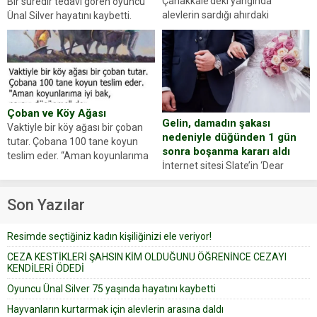
Çanakkale’deki yangında
Bir süredir tedavi gören oyuncu
alevlerin sardığı ahırdaki
Ünal Silver hayatını kaybetti.
hayvanlarını kurtarmak isteyen
Haberi, oyuncunun menajerlik
Zeki Demir (66) ölümden döndü.
ajansı duyurdu. Renda Güner,
Yüzünde ve ellerinde yanıklar
sosyal medya hesabında “Usta
oluşan Demir, kâbus dolu anları
Oyuncumuz ve çok değerli
anlattı… Merkeze bağlı...
dostumuz...
Çoban ve Köy Ağası
Gelin, damadın şakası
Vaktiyle bir köy ağası bir çoban
nedeniyle düğünden 1 gün
tutar. Çobana 100 tane koyun
sonra boşanma kararı aldı
teslim eder. “Aman koyunlarıma
İnternet sitesi Slate’in ‘Dear
iyi bak, parayı düşünme” der
Prudence’ isimli tavsiye köşesine
Çoban koyunları alır gider. Aylar...
geçtiğimiz yıl 13 Ocak’ta yollanan
Son Yazılar
bir yazıya göre, bir gelin, eşi
düğün pastasını suratına
Resimde seçtiğiniz kadın kişiliğinizi ele veriyor!
yapıştırdığı için düğünden...
CEZA KESTİKLERİ ŞAHSIN KİM OLDUĞUNU ÖĞRENİNCE CEZAYI
KENDİLERİ ÖDEDİ
Oyuncu Ünal Silver 75 yaşında hayatını kaybetti
Hayvanların kurtarmak için alevlerin arasına daldı