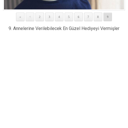
«
2
3
4
5
6
7
8
9
<
9. Annelerine Verilebilecek En Güzel Hediyeyi Vermişler