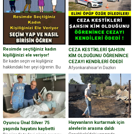
Resimde seçtiğiniz kadın
CEZA KESTİKLERİ ŞAHSIN
kişiliğinizi ele veriyor!
KİM OLDUĞUNU ÖĞRENİNCE
Bir kadın seçin ve kişiliğiniz
CEZAYI KENDİLERİ ÖDEDİ
hakkındaki her şeyi öğrenin. Bu
Afyonkarahisar’ın Dazkırı
kez karşınıza oldukça farklı bir
ilçesinde trafik uygulaması
kişilik testiyle çıkıyoruz. Resimde
yapan jandarma ekipleri
gördüğünüz kadın figürlerinden
durdurdukları bir otomobilin
dikkatinizi en...
sürücüsünden ehliyet ve ruhsat
sorup belgelerini istedi. Sürücü
Abdurrahman Ö.nün verdiği
evraklarda eksik olduğunu...
Hayvanların kurtarmak için
Oyuncu Ünal Silver 75
alevlerin arasına daldı
yaşında hayatını kaybetti