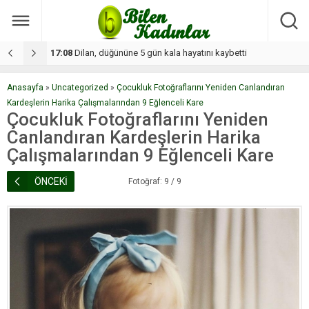
17:08
Dilan, düğününe 5 gün kala hayatını kaybetti
1
Anasayfa
»
Uncategorized
»
Çocukluk Fotoğraflarını Yeniden Canlandıran
Kardeşlerin Harika Çalışmalarından 9 Eğlenceli Kare
Çocukluk Fotoğraflarını Yeniden
Canlandıran Kardeşlerin Harika
Çalışmalarından 9 Eğlenceli Kare
ÖNCEKİ
Fotoğraf: 9 / 9