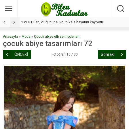
17:08
Dilan, düğününe 5 gün kala hayatını kaybetti
1
Anasayfa
»
Moda
»
Çocuk abiye elbise modelleri
çocuk abiye tasarımları 72
ÖNCEKİ
Sonraki
Fotoğraf: 10 / 30