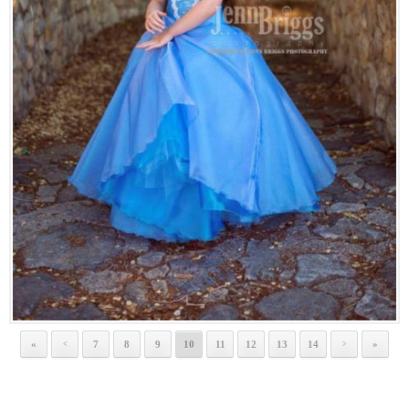
«
7
8
9
10
11
12
13
14
»
<
>