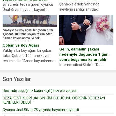
Çanakkale’deki yangında
Bir süredir tedavi gören oyuncu
alevlerin sardığı ahırdaki
Ünal Silver hayatını kaybetti.
hayvanlarını kurtarmak isteyen
Haberi, oyuncunun menajerlik
Zeki Demir (66) ölümden döndü.
ajansı duyurdu. Renda Güner,
Yüzünde ve ellerinde yanıklar
sosyal medya hesabında “Usta
oluşan Demir, kâbus dolu anları
Oyuncumuz ve çok değerli
anlattı… Merkeze bağlı...
dostumuz...
Çoban ve Köy Ağası
Gelin, damadın şakası
Vaktiyle bir köy ağası bir çoban
nedeniyle düğünden 1 gün
tutar. Çobana 100 tane koyun
sonra boşanma kararı aldı
teslim eder. “Aman koyunlarıma
İnternet sitesi Slate’in ‘Dear
iyi bak, parayı düşünme” der
Prudence’ isimli tavsiye köşesine
Çoban koyunları alır gider. Aylar...
geçtiğimiz yıl 13 Ocak’ta yollanan
Son Yazılar
bir yazıya göre, bir gelin, eşi
düğün pastasını suratına
Resimde seçtiğiniz kadın kişiliğinizi ele veriyor!
yapıştırdığı için düğünden...
CEZA KESTİKLERİ ŞAHSIN KİM OLDUĞUNU ÖĞRENİNCE CEZAYI
KENDİLERİ ÖDEDİ
Oyuncu Ünal Silver 75 yaşında hayatını kaybetti