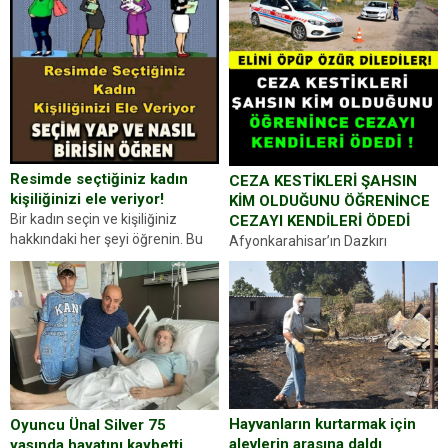
Resimde seçtiğiniz kadın
CEZA KESTİKLERİ ŞAHSIN
kişiliğinizi ele veriyor!
KİM OLDUĞUNU ÖĞRENİNCE
Bir kadın seçin ve kişiliğiniz
CEZAYI KENDİLERİ ÖDEDİ
hakkındaki her şeyi öğrenin. Bu
Afyonkarahisar’ın Dazkırı
kez karşınıza oldukça farklı bir
ilçesinde trafik uygulaması
kişilik testiyle çıkıyoruz. Resimde
yapan jandarma ekipleri
gördüğünüz kadın figürlerinden
durdurdukları bir otomobilin
dikkatinizi en...
sürücüsünden ehliyet ve ruhsat
sorup belgelerini istedi. Sürücü
Abdurrahman Ö.nün verdiği
evraklarda eksik olduğunu...
Hayvanların kurtarmak için
Oyuncu Ünal Silver 75
alevlerin arasına daldı
yaşında hayatını kaybetti