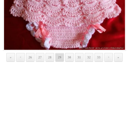
«
26
27
28
29
30
31
32
33
»
<
>