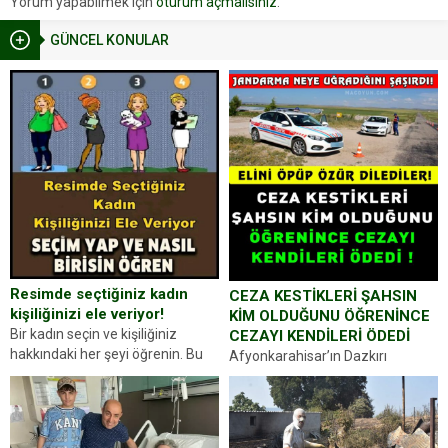
Yorum yapabilmek için
oturum açmalısınız
.
GÜNCEL KONULAR
Resimde seçtiğiniz kadın
CEZA KESTİKLERİ ŞAHSIN
kişiliğinizi ele veriyor!
KİM OLDUĞUNU ÖĞRENİNCE
Bir kadın seçin ve kişiliğiniz
CEZAYI KENDİLERİ ÖDEDİ
hakkındaki her şeyi öğrenin. Bu
Afyonkarahisar’ın Dazkırı
kez karşınıza oldukça farklı bir
ilçesinde trafik uygulaması
kişilik testiyle çıkıyoruz. Resimde
yapan jandarma ekipleri
gördüğünüz kadın figürlerinden
durdurdukları bir otomobilin
dikkatinizi en...
sürücüsünden ehliyet ve ruhsat