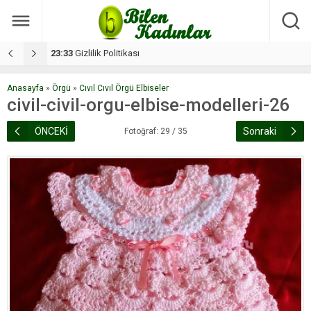
17:08
Dilan, düğününe 5 gün kala hayatını kaybetti
1
Anasayfa
»
Örgü
»
Cıvıl Cıvıl Örgü Elbiseler
civil-civil-orgu-elbise-modelleri-26
ÖNCEKİ
Sonraki
Fotoğraf: 29 / 35