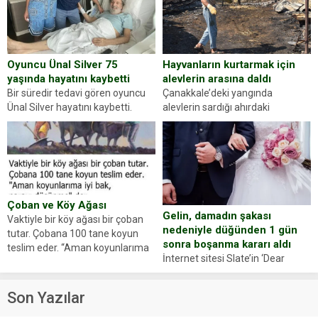
sorup belgelerini istedi. Sürücü
Abdurrahman Ö.nün verdiği
evraklarda eksik olduğunu...
Hayvanların kurtarmak için
Oyuncu Ünal Silver 75
alevlerin arasına daldı
yaşında hayatını kaybetti
Çanakkale’deki yangında
Bir süredir tedavi gören oyuncu
alevlerin sardığı ahırdaki
Ünal Silver hayatını kaybetti.
hayvanlarını kurtarmak isteyen
Haberi, oyuncunun menajerlik
Zeki Demir (66) ölümden döndü.
ajansı duyurdu. Renda Güner,
Yüzünde ve ellerinde yanıklar
sosyal medya hesabında “Usta
oluşan Demir, kâbus dolu anları
Oyuncumuz ve çok değerli
anlattı… Merkeze bağlı...
dostumuz...
Çoban ve Köy Ağası
Gelin, damadın şakası
Vaktiyle bir köy ağası bir çoban
nedeniyle düğünden 1 gün
tutar. Çobana 100 tane koyun
sonra boşanma kararı aldı
teslim eder. “Aman koyunlarıma
İnternet sitesi Slate’in ‘Dear
iyi bak, parayı düşünme” der
Prudence’ isimli tavsiye köşesine
Çoban koyunları alır gider. Aylar...
geçtiğimiz yıl 13 Ocak’ta yollanan
Son Yazılar
bir yazıya göre, bir gelin, eşi
düğün pastasını suratına