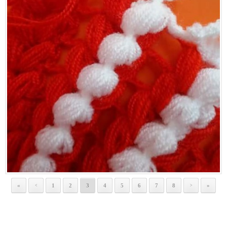
«
1
2
3
4
5
6
7
8
»
<
>