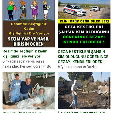
Resimde seçtiğiniz kadın
CEZA KESTİKLERİ ŞAHSIN
kişiliğinizi ele veriyor!
KİM OLDUĞUNU ÖĞRENİNCE
Bir kadın seçin ve kişiliğiniz
CEZAYI KENDİLERİ ÖDEDİ
hakkındaki her şeyi öğrenin. Bu
Afyonkarahisar’ın Dazkırı
kez karşınıza oldukça farklı bir
ilçesinde trafik uygulaması
kişilik testiyle çıkıyoruz. Resimde
yapan jandarma ekipleri
gördüğünüz kadın figürlerinden
durdurdukları bir otomobilin
dikkatinizi en...
sürücüsünden ehliyet ve ruhsat
sorup belgelerini istedi. Sürücü
Abdurrahman Ö.nün verdiği
evraklarda eksik olduğunu...
Hayvanların kurtarmak için