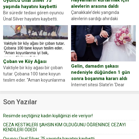
Oyuncu Ünal Silver 75
alevlerin arasına daldı
yaşında hayatını kaybetti
Çanakkale’deki yangında
Bir süredir tedavi gören oyuncu
alevlerin sardığı ahırdaki
Ünal Silver hayatını kaybetti.
hayvanlarını kurtarmak isteyen
Haberi, oyuncunun menajerlik
Zeki Demir (66) ölümden döndü.
ajansı duyurdu. Renda Güner,
Yüzünde ve ellerinde yanıklar
sosyal medya hesabında “Usta
oluşan Demir, kâbus dolu anları
Oyuncumuz ve çok değerli
anlattı… Merkeze bağlı...
dostumuz...
Çoban ve Köy Ağası
Gelin, damadın şakası
Vaktiyle bir köy ağası bir çoban
nedeniyle düğünden 1 gün
tutar. Çobana 100 tane koyun
sonra boşanma kararı aldı
teslim eder. “Aman koyunlarıma
İnternet sitesi Slate’in ‘Dear
iyi bak, parayı düşünme” der
Prudence’ isimli tavsiye köşesine
Çoban koyunları alır gider. Aylar...
geçtiğimiz yıl 13 Ocak’ta yollanan
Son Yazılar
bir yazıya göre, bir gelin, eşi
düğün pastasını suratına
Resimde seçtiğiniz kadın kişiliğinizi ele veriyor!
yapıştırdığı için düğünden...
CEZA KESTİKLERİ ŞAHSIN KİM OLDUĞUNU ÖĞRENİNCE CEZAYI
KENDİLERİ ÖDEDİ
Oyuncu Ünal Silver 75 yaşında hayatını kaybetti