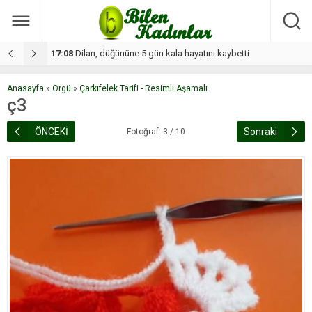
17:08
Dilan, düğününe 5 gün kala hayatını kaybetti
1
Anasayfa
»
Örgü
»
Çarkıfelek Tarifi - Resimli Aşamalı
ç3
ÖNCEKİ
Sonraki
Fotoğraf: 3 / 10