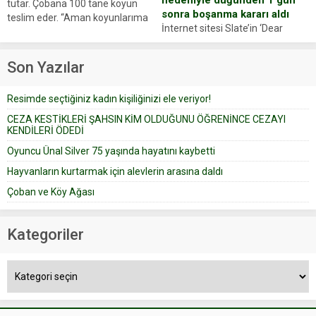
tutar. Çobana 100 tane koyun
sonra boşanma kararı aldı
teslim eder. “Aman koyunlarıma
İnternet sitesi Slate’in ‘Dear
iyi bak, parayı düşünme” der
Prudence’ isimli tavsiye köşesine
Çoban koyunları alır gider. Aylar...
geçtiğimiz yıl 13 Ocak’ta yollanan
Son Yazılar
bir yazıya göre, bir gelin, eşi
düğün pastasını suratına
Resimde seçtiğiniz kadın kişiliğinizi ele veriyor!
yapıştırdığı için düğünden...
CEZA KESTİKLERİ ŞAHSIN KİM OLDUĞUNU ÖĞRENİNCE CEZAYI
KENDİLERİ ÖDEDİ
Oyuncu Ünal Silver 75 yaşında hayatını kaybetti
Hayvanların kurtarmak için alevlerin arasına daldı
Çoban ve Köy Ağası
Kategoriler