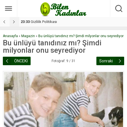
17:08
Dilan, düğününe 5 gün kala hayatını kaybetti
1
Anasayfa
»
Magazin
»
Bu ünlüyü tanıdınız mı? Şimdi milyonlar onu seyrediyor
Bu ünlüyü tanıdınız mı? Şimdi
milyonlar onu seyrediyor
ÖNCEKİ
Sonraki
Fotoğraf: 9 / 31