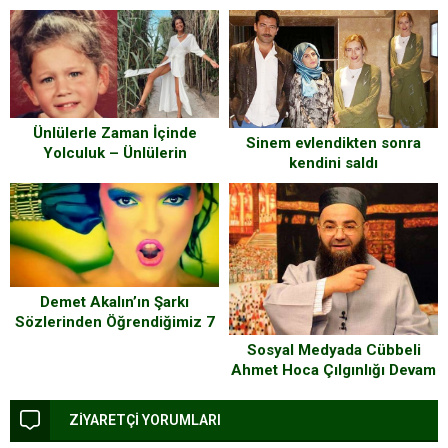
evde yaşayacak
Orhon…
Ünlülerle Zaman İçinde
Sinem evlendikten sonra
Yolculuk – Ünlülerin
kendini saldı
Çocukluk Fotoğrafları
Demet Akalın’ın Şarkı
Sözlerinden Öğrendiğimiz 7
Hayat Dersi
Sosyal Medyada Cübbeli
Ahmet Hoca Çılgınlığı Devam
Ediyor
ZİYARETÇİ YORUMLARI