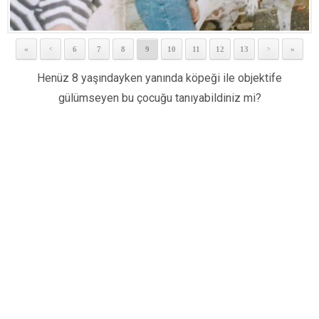
«
6
7
8
9
10
11
12
13
»
<
>
Henüz 8 yaşındayken yanında köpeği ile objektife
gülümseyen bu çocuğu tanıyabildiniz mi?