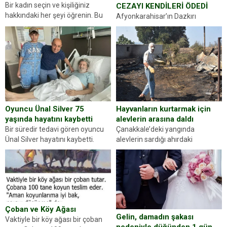
Bir kadın seçin ve kişiliğiniz
CEZAYI KENDİLERİ ÖDEDİ
hakkındaki her şeyi öğrenin. Bu
Afyonkarahisar’ın Dazkırı
kez karşınıza oldukça farklı bir
ilçesinde trafik uygulaması
kişilik testiyle çıkıyoruz. Resimde
yapan jandarma ekipleri
gördüğünüz kadın figürlerinden
durdurdukları bir otomobilin
dikkatinizi en...
sürücüsünden ehliyet ve ruhsat
sorup belgelerini istedi. Sürücü
Abdurrahman Ö.nün verdiği
evraklarda eksik olduğunu...
Hayvanların kurtarmak için
Oyuncu Ünal Silver 75
alevlerin arasına daldı
yaşında hayatını kaybetti
Çanakkale’deki yangında
Bir süredir tedavi gören oyuncu
alevlerin sardığı ahırdaki
Ünal Silver hayatını kaybetti.
hayvanlarını kurtarmak isteyen
Haberi, oyuncunun menajerlik
Zeki Demir (66) ölümden döndü.
ajansı duyurdu. Renda Güner,
Yüzünde ve ellerinde yanıklar
sosyal medya hesabında “Usta
oluşan Demir, kâbus dolu anları
Oyuncumuz ve çok değerli
anlattı… Merkeze bağlı...
dostumuz...
Çoban ve Köy Ağası
Gelin, damadın şakası
Vaktiyle bir köy ağası bir çoban
nedeniyle düğünden 1 gün