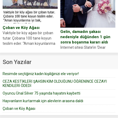
Zeki Demir (66) ölümden döndü.
ajansı duyurdu. Renda Güner,
Yüzünde ve ellerinde yanıklar
sosyal medya hesabında “Usta
oluşan Demir, kâbus dolu anları
Oyuncumuz ve çok değerli
anlattı… Merkeze bağlı...
dostumuz...
Çoban ve Köy Ağası
Gelin, damadın şakası
Vaktiyle bir köy ağası bir çoban
nedeniyle düğünden 1 gün
tutar. Çobana 100 tane koyun
sonra boşanma kararı aldı
teslim eder. “Aman koyunlarıma
İnternet sitesi Slate’in ‘Dear
iyi bak, parayı düşünme” der
Prudence’ isimli tavsiye köşesine
Çoban koyunları alır gider. Aylar...
geçtiğimiz yıl 13 Ocak’ta yollanan
Son Yazılar
bir yazıya göre, bir gelin, eşi
düğün pastasını suratına
Resimde seçtiğiniz kadın kişiliğinizi ele veriyor!
yapıştırdığı için düğünden...
CEZA KESTİKLERİ ŞAHSIN KİM OLDUĞUNU ÖĞRENİNCE CEZAYI
KENDİLERİ ÖDEDİ
Oyuncu Ünal Silver 75 yaşında hayatını kaybetti
Hayvanların kurtarmak için alevlerin arasına daldı
Çoban ve Köy Ağası