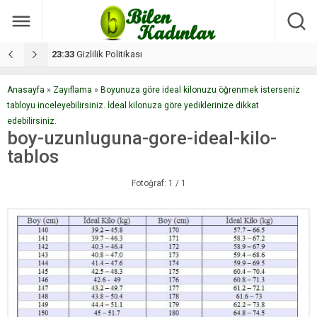
17:08
Dilan, düğününe 5 gün kala hayatını kaybetti
1
Anasayfa
»
Zayıflama
»
Boyunuza göre ideal kilonuzu öğrenmek isterseniz
tabloyu inceleyebilirsiniz. İdeal kilonuza göre yediklerinize dikkat
edebilirsiniz.
boy-uzunluguna-gore-ideal-kilo-
tablos
Fotoğraf: 1 / 1