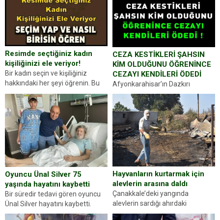
Resimde seçtiğiniz kadın
CEZA KESTİKLERİ ŞAHSIN
kişiliğinizi ele veriyor!
KİM OLDUĞUNU ÖĞRENİNCE
Bir kadın seçin ve kişiliğiniz
CEZAYI KENDİLERİ ÖDEDİ
hakkındaki her şeyi öğrenin. Bu
Afyonkarahisar’ın Dazkırı
kez karşınıza oldukça farklı bir
ilçesinde trafik uygulaması
kişilik testiyle çıkıyoruz. Resimde
yapan jandarma ekipleri
gördüğünüz kadın figürlerinden
durdurdukları bir otomobilin
dikkatinizi en...
sürücüsünden ehliyet ve ruhsat
sorup belgelerini istedi. Sürücü
Abdurrahman Ö.nün verdiği
evraklarda eksik olduğunu...
Hayvanların kurtarmak için
Oyuncu Ünal Silver 75
alevlerin arasına daldı
yaşında hayatını kaybetti
Çanakkale’deki yangında
Bir süredir tedavi gören oyuncu
alevlerin sardığı ahırdaki
Ünal Silver hayatını kaybetti.
hayvanlarını kurtarmak isteyen
Haberi, oyuncunun menajerlik