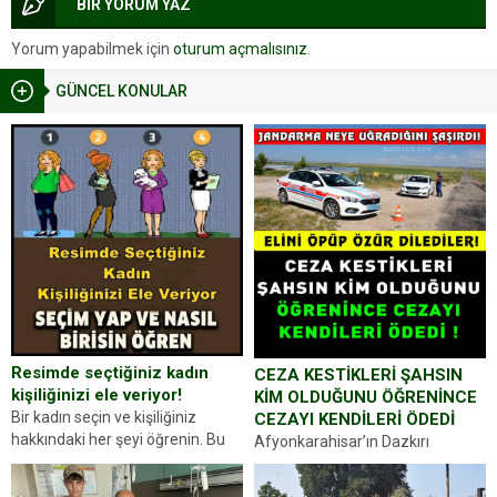
BİR YORUM YAZ
Yorum yapabilmek için
oturum açmalısınız
.
GÜNCEL KONULAR
Resimde seçtiğiniz kadın
CEZA KESTİKLERİ ŞAHSIN
kişiliğinizi ele veriyor!
KİM OLDUĞUNU ÖĞRENİNCE
Bir kadın seçin ve kişiliğiniz
CEZAYI KENDİLERİ ÖDEDİ
hakkındaki her şeyi öğrenin. Bu
Afyonkarahisar’ın Dazkırı
kez karşınıza oldukça farklı bir
ilçesinde trafik uygulaması
kişilik testiyle çıkıyoruz. Resimde
yapan jandarma ekipleri