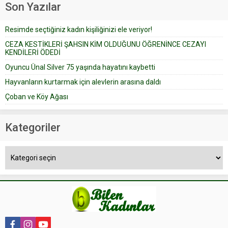
Son Yazılar
bir yazıya göre, bir gelin, eşi
düğün pastasını suratına
Resimde seçtiğiniz kadın kişiliğinizi ele veriyor!
yapıştırdığı için düğünden...
CEZA KESTİKLERİ ŞAHSIN KİM OLDUĞUNU ÖĞRENİNCE CEZAYI
KENDİLERİ ÖDEDİ
Oyuncu Ünal Silver 75 yaşında hayatını kaybetti
Hayvanların kurtarmak için alevlerin arasına daldı
Çoban ve Köy Ağası
Kategoriler