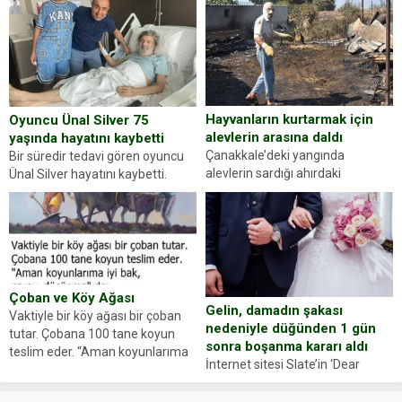
gördüğünüz kadın figürlerinden
durdurdukları bir otomobilin
dikkatinizi en...
sürücüsünden ehliyet ve ruhsat
sorup belgelerini istedi. Sürücü
Abdurrahman Ö.nün verdiği
evraklarda eksik olduğunu...
Hayvanların kurtarmak için
Oyuncu Ünal Silver 75
alevlerin arasına daldı
yaşında hayatını kaybetti
Çanakkale’deki yangında
Bir süredir tedavi gören oyuncu
alevlerin sardığı ahırdaki
Ünal Silver hayatını kaybetti.
hayvanlarını kurtarmak isteyen
Haberi, oyuncunun menajerlik
Zeki Demir (66) ölümden döndü.
ajansı duyurdu. Renda Güner,
Yüzünde ve ellerinde yanıklar
sosyal medya hesabında “Usta
oluşan Demir, kâbus dolu anları
Oyuncumuz ve çok değerli
anlattı… Merkeze bağlı...
dostumuz...
Çoban ve Köy Ağası
Gelin, damadın şakası
Vaktiyle bir köy ağası bir çoban
nedeniyle düğünden 1 gün
tutar. Çobana 100 tane koyun
sonra boşanma kararı aldı
teslim eder. “Aman koyunlarıma
İnternet sitesi Slate’in ‘Dear
iyi bak, parayı düşünme” der
Prudence’ isimli tavsiye köşesine
Çoban koyunları alır gider. Aylar...
geçtiğimiz yıl 13 Ocak’ta yollanan