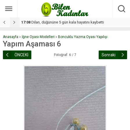
17:08
Dilan, düğününe 5 gün kala hayatını kaybetti
1
Anasayfa
»
İğne Oyası Modelleri
»
Boncuklu Yazma Oyası Yapılışı
Yapım Aşaması 6
ÖNCEKİ
Sonraki
Fotoğraf: 6 / 7