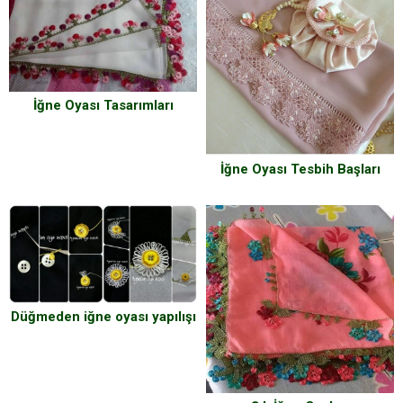
İğne Oyası Tasarımları
İğne Oyası Tesbih Başları
Düğmeden iğne oyası yapılışı