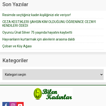
geçtiğimiz yıl 13 Ocak’ta yollanan
Son Yazılar
bir yazıya göre, bir gelin, eşi
düğün pastasını suratına
Resimde seçtiğiniz kadın kişiliğinizi ele veriyor!
yapıştırdığı için düğünden...
CEZA KESTİKLERİ ŞAHSIN KİM OLDUĞUNU ÖĞRENİNCE CEZAYI
KENDİLERİ ÖDEDİ
Oyuncu Ünal Silver 75 yaşında hayatını kaybetti
Hayvanların kurtarmak için alevlerin arasına daldı
Çoban ve Köy Ağası
Kategoriler