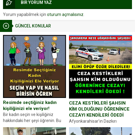
BİR YORUM YAZ
Yorum yapabilmek için
oturum açmalısınız
.
GÜNCEL KONULAR
Resimde seçtiğiniz kadın
CEZA KESTİKLERİ ŞAHSIN
kişiliğinizi ele veriyor!
KİM OLDUĞUNU ÖĞRENİNCE
Bir kadın seçin ve kişiliğiniz
CEZAYI KENDİLERİ ÖDEDİ
hakkındaki her şeyi öğrenin. Bu
Afyonkarahisar’ın Dazkırı
kez karşınıza oldukça farklı bir
ilçesinde trafik uygulaması
kişilik testiyle çıkıyoruz. Resimde
yapan jandarma ekipleri