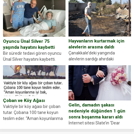
gördüğünüz kadın figürlerinden
durdurdukları bir otomobilin
dikkatinizi en...
sürücüsünden ehliyet ve ruhsat
sorup belgelerini istedi. Sürücü
Abdurrahman Ö.nün verdiği
evraklarda eksik olduğunu...
Hayvanların kurtarmak için
Oyuncu Ünal Silver 75
alevlerin arasına daldı
yaşında hayatını kaybetti
Çanakkale’deki yangında
Bir süredir tedavi gören oyuncu
alevlerin sardığı ahırdaki
Ünal Silver hayatını kaybetti.
hayvanlarını kurtarmak isteyen
Haberi, oyuncunun menajerlik
Zeki Demir (66) ölümden döndü.
ajansı duyurdu. Renda Güner,
Yüzünde ve ellerinde yanıklar
sosyal medya hesabında “Usta
oluşan Demir, kâbus dolu anları
Oyuncumuz ve çok değerli
anlattı… Merkeze bağlı...
dostumuz...
Çoban ve Köy Ağası
Gelin, damadın şakası
Vaktiyle bir köy ağası bir çoban
nedeniyle düğünden 1 gün
tutar. Çobana 100 tane koyun
sonra boşanma kararı aldı
teslim eder. “Aman koyunlarıma
İnternet sitesi Slate’in ‘Dear
iyi bak, parayı düşünme” der
Prudence’ isimli tavsiye köşesine
Çoban koyunları alır gider. Aylar...