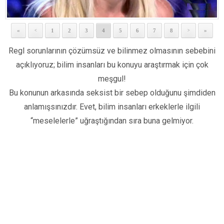
«
1
2
3
4
5
6
7
8
»
<
>
Regl sorunlarının çözümsüz ve bilinmez olmasının sebebini
açıklıyoruz; bilim insanları bu konuyu araştırmak için çok
meşgul!
Bu konunun arkasında seksist bir sebep olduğunu şimdiden
anlamışsınızdır. Evet, bilim insanları erkeklerle ilgili
“meselelerle” uğraştığından sıra buna gelmiyor.