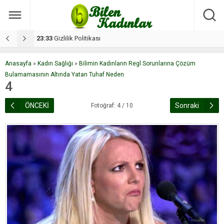
17:08
Dilan, düğününe 5 gün kala hayatını kaybetti
1
Anasayfa
»
Kadın Sağlığı
»
Bilimin Kadınların Regl Sorunlarına Çözüm
Bulamamasının Altında Yatan Tuhaf Neden
4
ÖNCEKİ
Sonraki
Fotoğraf: 4 / 10