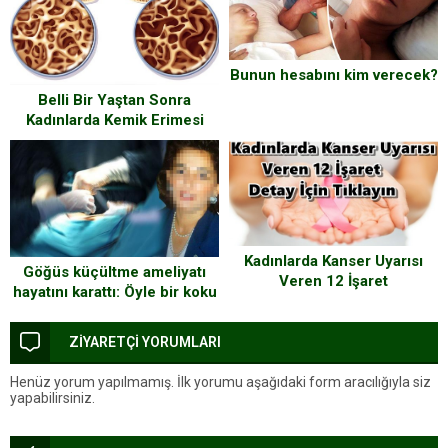
Bunun hesabını kim verecek?
Belli Bir Yaştan Sonra
Kadınlarda Kemik Erimesi
Bunları Yapmazsanız
Kaçınılmaz İşte Korunma
Yolları
Kadınlarda Kanser Uyarısı
Göğüs küçültme ameliyatı
Veren 12 İşaret
hayatını karattı: Öyle bir koku
oldu ki evde çürümüş et
aradık kokan etimmiş, doktor
ZİYARETÇİ YORUMLARI
kadınlığımı çaldı
Henüz yorum yapılmamış. İlk yorumu aşağıdaki form aracılığıyla siz
yapabilirsiniz.