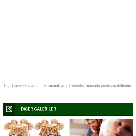
Bilgi: Klavye yön tuşlarını kullanarak galeri resimleri arasında geçiş yapabilirsiniz.
DİĞER GALERİLER