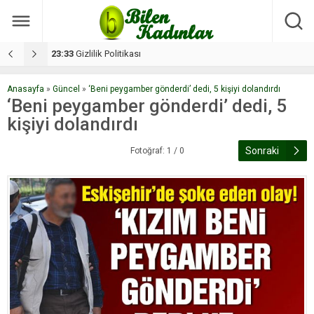
17:08
Dilan, düğününe 5 gün kala hayatını kaybetti
1
Anasayfa
»
Güncel
»
‘Beni peygamber gönderdi’ dedi, 5 kişiyi dolandırdı
‘Beni peygamber gönderdi’ dedi, 5
kişiyi dolandırdı
Sonraki
Fotoğraf: 1 / 0