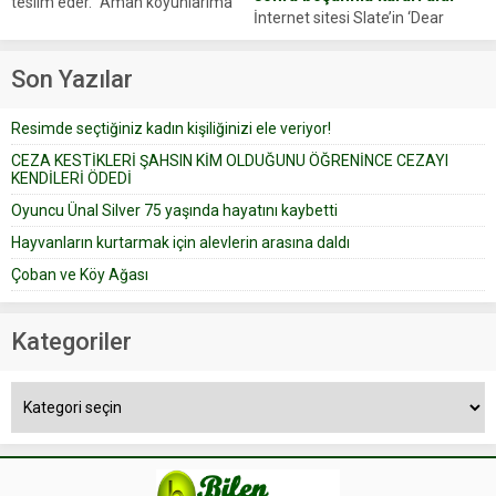
teslim eder. “Aman koyunlarıma
İnternet sitesi Slate’in ‘Dear
iyi bak, parayı düşünme” der
Prudence’ isimli tavsiye köşesine
Çoban koyunları alır gider. Aylar...
geçtiğimiz yıl 13 Ocak’ta yollanan
Son Yazılar
bir yazıya göre, bir gelin, eşi
düğün pastasını suratına
Resimde seçtiğiniz kadın kişiliğinizi ele veriyor!
yapıştırdığı için düğünden...
CEZA KESTİKLERİ ŞAHSIN KİM OLDUĞUNU ÖĞRENİNCE CEZAYI
KENDİLERİ ÖDEDİ
Oyuncu Ünal Silver 75 yaşında hayatını kaybetti
Hayvanların kurtarmak için alevlerin arasına daldı
Çoban ve Köy Ağası
Kategoriler