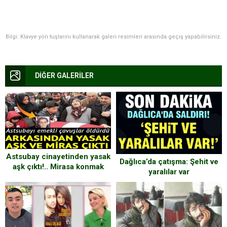
Bilgi: Klavye yön tuşlarını kullanarak galeri resimleri arasında geçiş yapabilirsiniz.
DİĞER GALERİLER
Astsubay cinayetinden yasak
Dağlıca’da çatışma: Şehit ve
aşk çıktı!.. Mirasa konmak
yaralılar var
için öldürmüşler