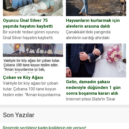
Abdurrahman Ö.nün verdiği
evraklarda eksik olduğunu...
Hayvanların kurtarmak için
Oyuncu Ünal Silver 75
alevlerin arasına daldı
yaşında hayatını kaybetti
Çanakkale’deki yangında
Bir süredir tedavi gören oyuncu
alevlerin sardığı ahırdaki
Ünal Silver hayatını kaybetti.
hayvanlarını kurtarmak isteyen
Haberi, oyuncunun menajerlik
Zeki Demir (66) ölümden döndü.
ajansı duyurdu. Renda Güner,
Yüzünde ve ellerinde yanıklar
sosyal medya hesabında “Usta
oluşan Demir, kâbus dolu anları
Oyuncumuz ve çok değerli
anlattı… Merkeze bağlı...
dostumuz...
Çoban ve Köy Ağası
Gelin, damadın şakası
Vaktiyle bir köy ağası bir çoban
nedeniyle düğünden 1 gün
tutar. Çobana 100 tane koyun
sonra boşanma kararı aldı
teslim eder. “Aman koyunlarıma
İnternet sitesi Slate’in ‘Dear
iyi bak, parayı düşünme” der
Prudence’ isimli tavsiye köşesine
Çoban koyunları alır gider. Aylar...
geçtiğimiz yıl 13 Ocak’ta yollanan
Son Yazılar
bir yazıya göre, bir gelin, eşi
düğün pastasını suratına
Resimde seçtiğiniz kadın kişiliğinizi ele veriyor!
yapıştırdığı için düğünden...