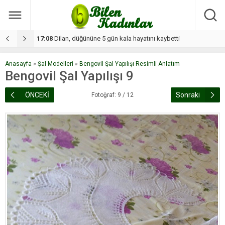
17:08
Dilan, düğününe 5 gün kala hayatını kaybetti
1
Anasayfa
»
Şal Modelleri
»
Bengovil Şal Yapılışı Resimli Anlatım
Bengovil Şal Yapılışı 9
ÖNCEKİ
Sonraki
Fotoğraf: 9 / 12