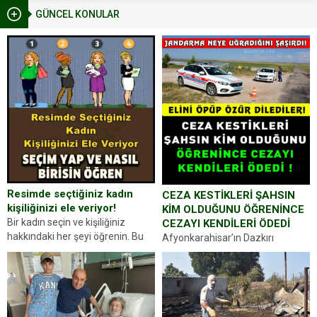
GÜNCEL KONULAR
Resimde seçtiğiniz kadın
CEZA KESTİKLERİ ŞAHSIN
kişiliğinizi ele veriyor!
KİM OLDUĞUNU ÖĞRENİNCE
Bir kadın seçin ve kişiliğiniz
CEZAYI KENDİLERİ ÖDEDİ
hakkındaki her şeyi öğrenin. Bu
Afyonkarahisar’ın Dazkırı
kez karşınıza oldukça farklı bir
ilçesinde trafik uygulaması
kişilik testiyle çıkıyoruz. Resimde
yapan jandarma ekipleri
gördüğünüz kadın figürlerinden
durdurdukları bir otomobilin
dikkatinizi en...
sürücüsünden ehliyet ve ruhsat
sorup belgelerini istedi. Sürücü