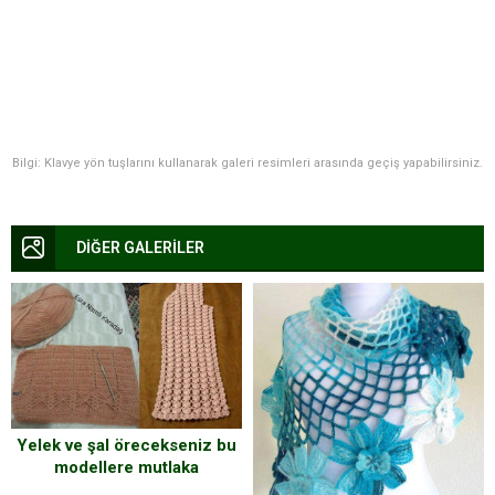
Bilgi: Klavye yön tuşlarını kullanarak galeri resimleri arasında geçiş yapabilirsiniz.
DİĞER GALERİLER
Yelek ve şal örecekseniz bu
modellere mutlaka
bakmalısınız