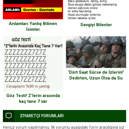
Anlamları Yanlış Bilinen
Sevgiyi Bilenler
İsimler
‘Dört Saat Sürse de İzlerim”
Dedirten, Uzun Olsa da Su
Gibi Akan Filmler!
Göz Testi! Z’lerin arasında
kaç tane 7 var
ZİYARETÇİ YORUMLARI
Henüz yorum yapılmamış. İlk yorumu aşağıdaki form aracılığıyla siz