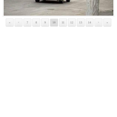
«
7
8
9
10
11
12
13
14
»
<
>