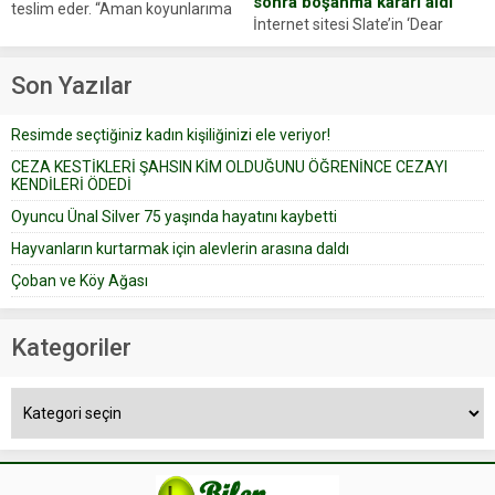
sonra boşanma kararı aldı
teslim eder. “Aman koyunlarıma
İnternet sitesi Slate’in ‘Dear
iyi bak, parayı düşünme” der
Prudence’ isimli tavsiye köşesine
Çoban koyunları alır gider. Aylar...
geçtiğimiz yıl 13 Ocak’ta yollanan
Son Yazılar
bir yazıya göre, bir gelin, eşi
düğün pastasını suratına
Resimde seçtiğiniz kadın kişiliğinizi ele veriyor!
yapıştırdığı için düğünden...
CEZA KESTİKLERİ ŞAHSIN KİM OLDUĞUNU ÖĞRENİNCE CEZAYI
KENDİLERİ ÖDEDİ
Oyuncu Ünal Silver 75 yaşında hayatını kaybetti
Hayvanların kurtarmak için alevlerin arasına daldı
Çoban ve Köy Ağası
Kategoriler