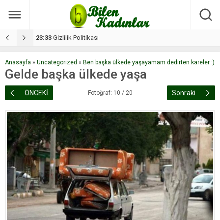
17:08
Dilan, düğününe 5 gün kala hayatını kaybetti
1
Anasayfa
»
Uncategorized
»
Ben başka ülkede yaşayamam dedirten kareler :)
Gelde başka ülkede yaşa
ÖNCEKİ
Sonraki
Fotoğraf: 10 / 20