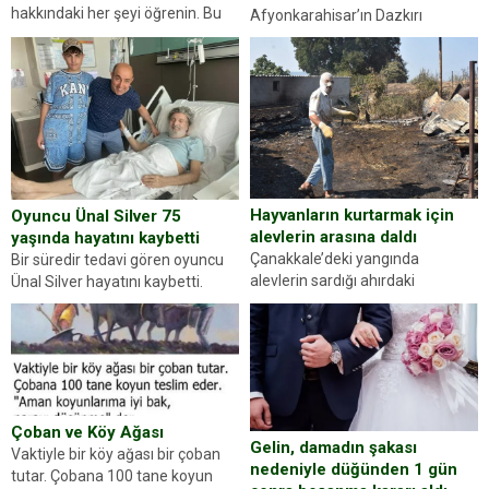
hakkındaki her şeyi öğrenin. Bu
Afyonkarahisar’ın Dazkırı
kez karşınıza oldukça farklı bir
ilçesinde trafik uygulaması
kişilik testiyle çıkıyoruz. Resimde
yapan jandarma ekipleri
gördüğünüz kadın figürlerinden
durdurdukları bir otomobilin
dikkatinizi en...
sürücüsünden ehliyet ve ruhsat
sorup belgelerini istedi. Sürücü
Abdurrahman Ö.nün verdiği
evraklarda eksik olduğunu...
Hayvanların kurtarmak için
Oyuncu Ünal Silver 75
alevlerin arasına daldı
yaşında hayatını kaybetti
Çanakkale’deki yangında
Bir süredir tedavi gören oyuncu
alevlerin sardığı ahırdaki
Ünal Silver hayatını kaybetti.
hayvanlarını kurtarmak isteyen
Haberi, oyuncunun menajerlik
Zeki Demir (66) ölümden döndü.
ajansı duyurdu. Renda Güner,
Yüzünde ve ellerinde yanıklar
sosyal medya hesabında “Usta
oluşan Demir, kâbus dolu anları
Oyuncumuz ve çok değerli
anlattı… Merkeze bağlı...
dostumuz...
Çoban ve Köy Ağası
Gelin, damadın şakası
Vaktiyle bir köy ağası bir çoban
nedeniyle düğünden 1 gün
tutar. Çobana 100 tane koyun