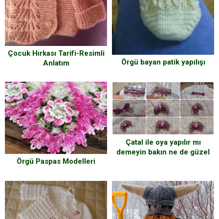
Çocuk Hırkası Tarifi-Resimli
Örgü bayan patik yapılışı
Anlatım
Çatal ile oya yapılır mı
demeyin bakın ne de güzel
Örgü Paspas Modelleri
oluyor