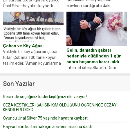
alevlerin sardığı ahırdaki
Ünal Silver hayatını kaybetti.
hayvanlarını kurtarmak isteyen
Haberi, oyuncunun menajerlik
Zeki Demir (66) ölümden döndü.
ajansı duyurdu. Renda Güner,
Yüzünde ve ellerinde yanıklar
sosyal medya hesabında “Usta
oluşan Demir, kâbus dolu anları
Oyuncumuz ve çok değerli
anlattı… Merkeze bağlı...
dostumuz...
Çoban ve Köy Ağası
Gelin, damadın şakası
Vaktiyle bir köy ağası bir çoban
nedeniyle düğünden 1 gün
tutar. Çobana 100 tane koyun
sonra boşanma kararı aldı
teslim eder. “Aman koyunlarıma
İnternet sitesi Slate’in ‘Dear
iyi bak, parayı düşünme” der
Prudence’ isimli tavsiye köşesine
Çoban koyunları alır gider. Aylar...
geçtiğimiz yıl 13 Ocak’ta yollanan
Son Yazılar
bir yazıya göre, bir gelin, eşi
düğün pastasını suratına
Resimde seçtiğiniz kadın kişiliğinizi ele veriyor!
yapıştırdığı için düğünden...
CEZA KESTİKLERİ ŞAHSIN KİM OLDUĞUNU ÖĞRENİNCE CEZAYI
KENDİLERİ ÖDEDİ
Oyuncu Ünal Silver 75 yaşında hayatını kaybetti
Hayvanların kurtarmak için alevlerin arasına daldı