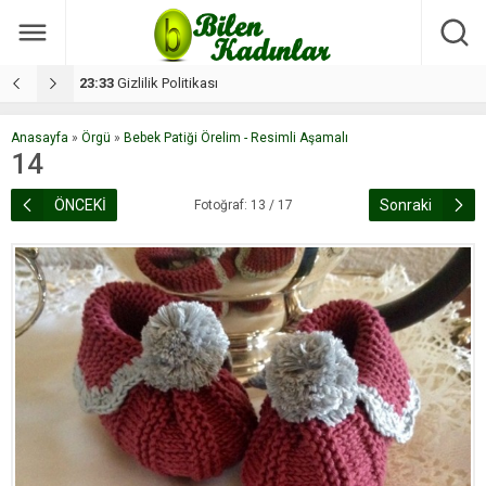
17:08
Dilan, düğününe 5 gün kala hayatını kaybetti
1
Anasayfa
»
Örgü
»
Bebek Patiği Örelim - Resimli Aşamalı
14
ÖNCEKİ
Sonraki
Fotoğraf: 13 / 17