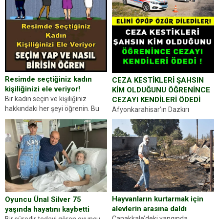
Resimde seçtiğiniz kadın
CEZA KESTİKLERİ ŞAHSIN
kişiliğinizi ele veriyor!
KİM OLDUĞUNU ÖĞRENİNCE
Bir kadın seçin ve kişiliğiniz
CEZAYI KENDİLERİ ÖDEDİ
hakkındaki her şeyi öğrenin. Bu
Afyonkarahisar’ın Dazkırı
kez karşınıza oldukça farklı bir
ilçesinde trafik uygulaması
kişilik testiyle çıkıyoruz. Resimde
yapan jandarma ekipleri
gördüğünüz kadın figürlerinden
durdurdukları bir otomobilin
dikkatinizi en...
sürücüsünden ehliyet ve ruhsat
sorup belgelerini istedi. Sürücü
Abdurrahman Ö.nün verdiği
evraklarda eksik olduğunu...
Hayvanların kurtarmak için
Oyuncu Ünal Silver 75
alevlerin arasına daldı
yaşında hayatını kaybetti
Çanakkale’deki yangında
Bir süredir tedavi gören oyuncu