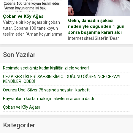
anlattı… Merkeze bağlı...
dostumuz...
Çoban ve Köy Ağası
Gelin, damadın şakası
Vaktiyle bir köy ağası bir çoban
nedeniyle düğünden 1 gün
tutar. Çobana 100 tane koyun
sonra boşanma kararı aldı
teslim eder. “Aman koyunlarıma
İnternet sitesi Slate’in ‘Dear
iyi bak, parayı düşünme” der
Prudence’ isimli tavsiye köşesine
Çoban koyunları alır gider. Aylar...
geçtiğimiz yıl 13 Ocak’ta yollanan
Son Yazılar
bir yazıya göre, bir gelin, eşi
düğün pastasını suratına
Resimde seçtiğiniz kadın kişiliğinizi ele veriyor!
yapıştırdığı için düğünden...
CEZA KESTİKLERİ ŞAHSIN KİM OLDUĞUNU ÖĞRENİNCE CEZAYI
KENDİLERİ ÖDEDİ
Oyuncu Ünal Silver 75 yaşında hayatını kaybetti
Hayvanların kurtarmak için alevlerin arasına daldı
Çoban ve Köy Ağası
Kategoriler