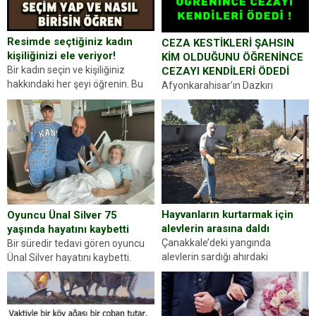
Resimde seçtiğiniz kadın
CEZA KESTİKLERİ ŞAHSIN
kişiliğinizi ele veriyor!
KİM OLDUĞUNU ÖĞRENİNCE
Bir kadın seçin ve kişiliğiniz
CEZAYI KENDİLERİ ÖDEDİ
hakkındaki her şeyi öğrenin. Bu
Afyonkarahisar’ın Dazkırı
kez karşınıza oldukça farklı bir
ilçesinde trafik uygulaması
kişilik testiyle çıkıyoruz. Resimde
yapan jandarma ekipleri
gördüğünüz kadın figürlerinden
durdurdukları bir otomobilin
dikkatinizi en...
sürücüsünden ehliyet ve ruhsat
sorup belgelerini istedi. Sürücü
Abdurrahman Ö.nün verdiği
evraklarda eksik olduğunu...
Hayvanların kurtarmak için
Oyuncu Ünal Silver 75
alevlerin arasına daldı
yaşında hayatını kaybetti
Çanakkale’deki yangında
Bir süredir tedavi gören oyuncu
alevlerin sardığı ahırdaki
Ünal Silver hayatını kaybetti.
hayvanlarını kurtarmak isteyen
Haberi, oyuncunun menajerlik
Zeki Demir (66) ölümden döndü.
ajansı duyurdu. Renda Güner,
Yüzünde ve ellerinde yanıklar
sosyal medya hesabında “Usta
oluşan Demir, kâbus dolu anları
Oyuncumuz ve çok değerli