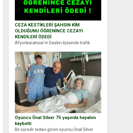
CEZA KESTİKLERİ ŞAHSIN KİM
OLDUĞUNU ÖĞRENİNCE CEZAYI
KENDİLERİ ÖDEDİ
Afyonkarahisar’ın Dazkırı ilçesinde trafik
uygulaması yapan jandarma ekipleri
durdurdukları bir otomobilin sürücüsünden
ehliyet ve ruhsat sorup belgelerini istedi.
Sürücü Abdurrahman Ö.nün verdiği evraklarda
eksik olduğunu...
Oyuncu Ünal Silver 75 yaşında hayatını
kaybetti
Bir süredir tedavi gören oyuncu Ünal Silver