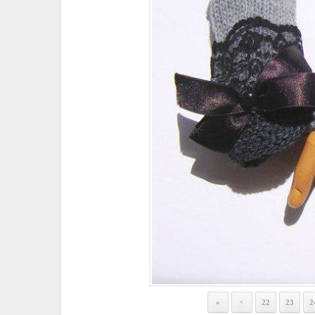
«
22
23
2
<