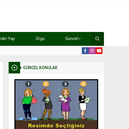
ndin Yap
Örgü
Güncel
lışıyorlar 15 bin tl kazanıyorlar
19:2
GÜNCEL KONULAR