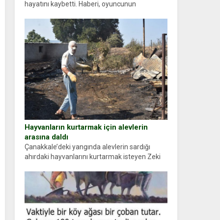
hayatını kaybetti. Haberi, oyuncunun
menajerlik ajansı duyurdu. Renda Güner,
sosyal medya hesabında “Usta Oyuncumuz ve
çok değerli dostumuz...
Hayvanların kurtarmak için alevlerin
arasına daldı
Çanakkale’deki yangında alevlerin sardığı
ahırdaki hayvanlarını kurtarmak isteyen Zeki
Demir (66) ölümden döndü. Yüzünde ve
ellerinde yanıklar oluşan Demir, kâbus dolu
anları anlattı… Merkeze bağlı...