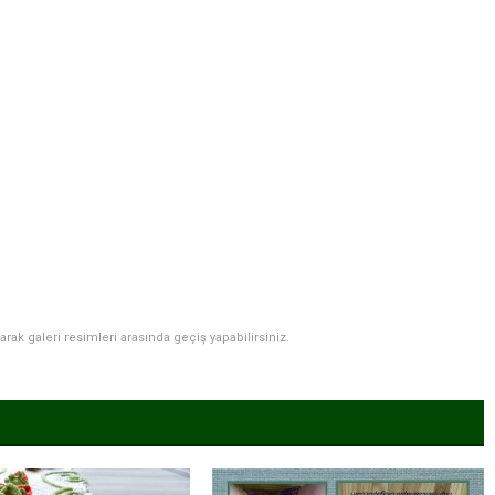
narak galeri resimleri arasında geçiş yapabilirsiniz.