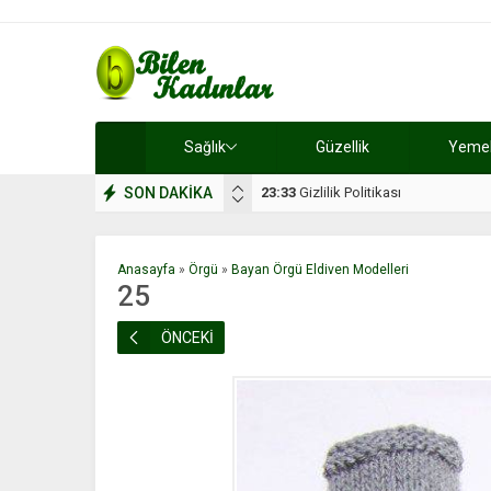
Sağlık
Güzellik
Yemek 
SON DAKİKA
17:08
Dilan, düğününe 5 gün kala hay
Anasayfa
»
Örgü
»
Bayan Örgü Eldiven Modelleri
25
ÖNCEKİ