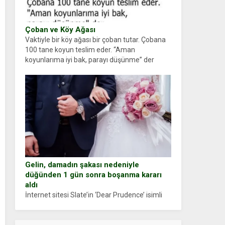
Çoban ve Köy Ağası
Vaktiyle bir köy ağası bir çoban tutar. Çobana
100 tane koyun teslim eder. “Aman
koyunlarıma iyi bak, parayı düşünme” der
Çoban koyunları alır gider. Aylar...
Gelin, damadın şakası nedeniyle
düğünden 1 gün sonra boşanma kararı
aldı
İnternet sitesi Slate’in ‘Dear Prudence’ isimli
tavsiye köşesine geçtiğimiz yıl 13 Ocak’ta
yollanan bir yazıya göre, bir gelin, eşi düğün
pastasını suratına yapıştırdığı için düğünden...