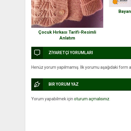
Bayan
Çocuk Hırkası Tarifi-Resimli
Anlatım
ZİYARETÇİ YORUMLARI
Henüz yorum yapılmamış. İlk yorumu aşağıdaki form arac
BİR YORUM YAZ
Yorum yapabilmek için
oturum açmalısınız
.