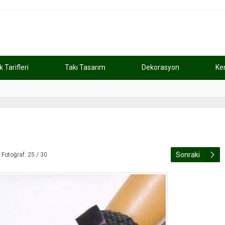
Tarifleri
Takı Tasarım
Dekorasyon
Ke
atını kaybetti
11:37
Günde 2 saat ça
Sonraki
Fotoğraf: 25 / 30