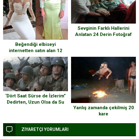
Sevginin Farklı Hallerini
Anlatan 24 Derin Fotoğraf
Beğendiği elbiseyi
internetten satın alan 12
şanssız kadın
‘Dört Saat Sürse de İzlerim”
Dedirten, Uzun Olsa da Su
Yanlış zamanda çekilmiş 20
Gibi Akan Filmler!
kare
ZİYARETÇİ YORUMLARI