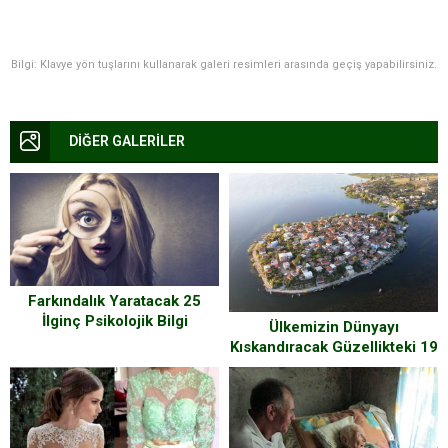
Bilgi: Klavye yön tuşlarını kullanarak galeri resimleri arasında geçiş yapabilirsiniz.
DİĞER GALERİLER
Farkındalık Yaratacak 25
İlginç Psikolojik Bilgi
Ülkemizin Dünyayı
Kıskandıracak Güzellikteki 19
Köyü