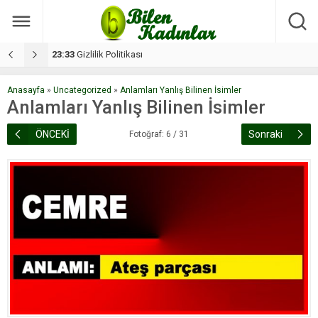
17:08
Dilan, düğününe 5 gün kala hayatını kaybetti
1
Anasayfa
»
Uncategorized
»
Anlamları Yanlış Bilinen İsimler
Anlamları Yanlış Bilinen İsimler
ÖNCEKİ
Sonraki
Fotoğraf: 6 / 31