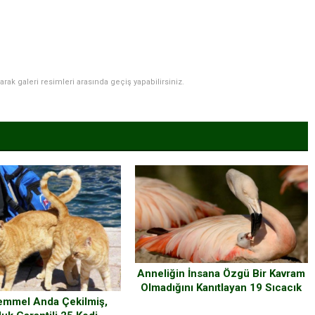
narak galeri resimleri arasında geçiş yapabilirsiniz.
Anneliğin İnsana Özgü Bir Kavram
Olmadığını Kanıtlayan 19 Sıcacık
Fotoğraf
emmel Anda Çekilmiş,