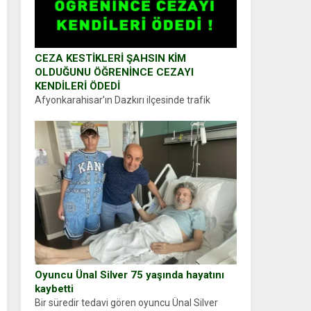
CEZA KESTİKLERİ ŞAHSIN KİM
OLDUĞUNU ÖĞRENİNCE CEZAYI
KENDİLERİ ÖDEDİ
Afyonkarahisar’ın Dazkırı ilçesinde trafik
uygulaması yapan jandarma ekipleri
durdurdukları bir otomobilin sürücüsünden
ehliyet ve ruhsat sorup belgelerini istedi.
Sürücü Abdurrahman Ö.nün verdiği evraklarda
eksik olduğunu...
Oyuncu Ünal Silver 75 yaşında hayatını
kaybetti
Bir süredir tedavi gören oyuncu Ünal Silver