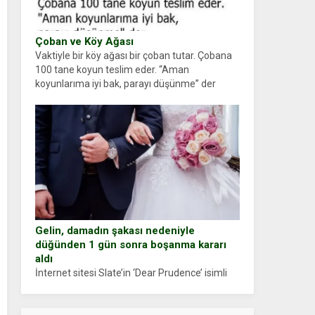
Çoban ve Köy Ağası
Vaktiyle bir köy ağası bir çoban tutar. Çobana
100 tane koyun teslim eder. “Aman
koyunlarıma iyi bak, parayı düşünme” der
Çoban koyunları alır gider. Aylar...
Gelin, damadın şakası nedeniyle
düğünden 1 gün sonra boşanma kararı
aldı
İnternet sitesi Slate’in ‘Dear Prudence’ isimli
tavsiye köşesine geçtiğimiz yıl 13 Ocak’ta
yollanan bir yazıya göre, bir gelin, eşi düğün
pastasını suratına yapıştırdığı için düğünden...