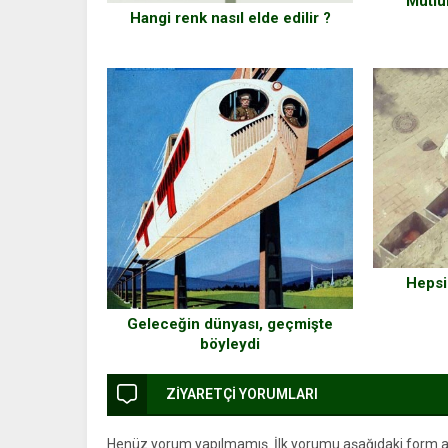
Mutlul
Hangi renk nasıl elde edilir ?
Hepsi
Geleceğin dünyası, geçmişte
böyleydi
ZİYARETÇİ YORUMLARI
Henüz yorum yapılmamış. İlk yorumu aşağıdaki form arac