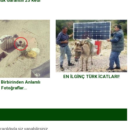
uk Garantili 25 Kedi
Fotoğrafı
EN İLGİNÇ TÜRK İCATLARI!
 Birbirinden Anlamlı
Fotoğraflar…
ılığıyla siz yapabilirsiniz.