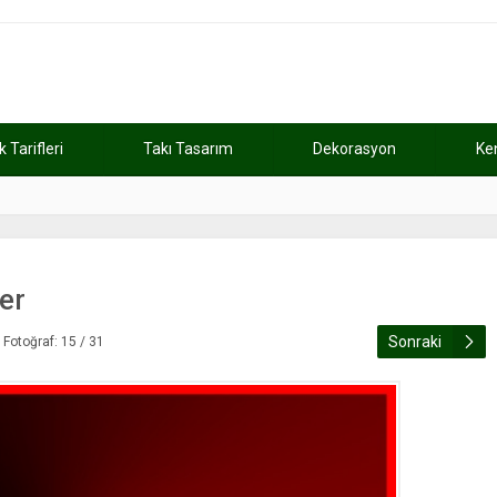
Tarifleri
Takı Tasarım
Dekorasyon
Ke
atını kaybetti
11:37
Günde 2 saat ça
ler
Sonraki
Fotoğraf: 15 / 31