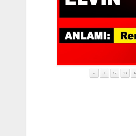
«
12
13
1
<