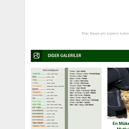
Bilgi: Klavye yön tuşlarını kulla
DİĞER GALERİLER
En Mük