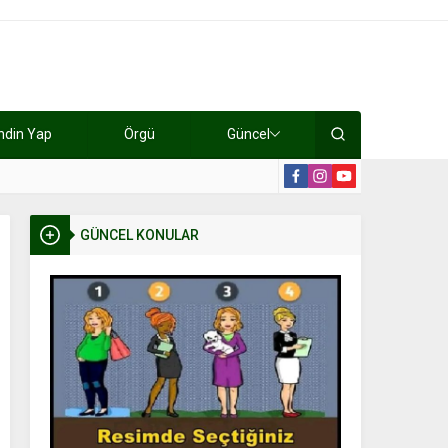
ndin Yap
Örgü
Güncel
lışıyorlar 15 bin tl kazanıyorlar
19:2
GÜNCEL KONULAR