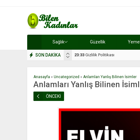
Sağlık
Güzellik
Yemek 
SON DAKİKA
17:08
Dilan, düğününe 5 gün kala hay
Anasayfa
»
Uncategorized
»
Anlamları Yanlış Bilinen İsimler
Anlamları Yanlış Bilinen İsim
ÖNCEKİ