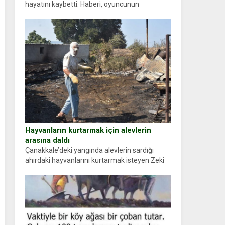
hayatını kaybetti. Haberi, oyuncunun
menajerlik ajansı duyurdu. Renda Güner,
sosyal medya hesabında “Usta Oyuncumuz ve
çok değerli dostumuz...
Hayvanların kurtarmak için alevlerin
arasına daldı
Çanakkale’deki yangında alevlerin sardığı
ahırdaki hayvanlarını kurtarmak isteyen Zeki
Demir (66) ölümden döndü. Yüzünde ve
ellerinde yanıklar oluşan Demir, kâbus dolu
anları anlattı… Merkeze bağlı...