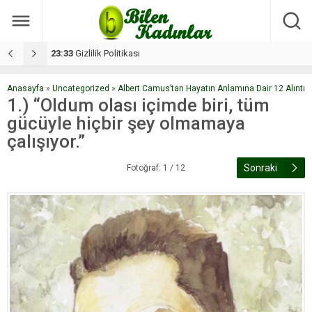
17:08
Dilan, düğününe 5 gün kala hayatını kaybetti
1
Anasayfa
»
Uncategorized
»
Albert Camus’tan Hayatın Anlamına Dair 12 Alıntı
1.) “Oldum olası içimde biri, tüm
gücüyle hiçbir şey oImamaya
çalışıyor.”
Sonraki
Fotoğraf: 1 / 12