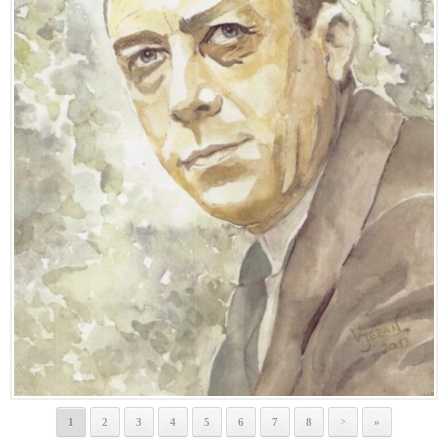
1
2
3
4
5
6
7
8
»
>