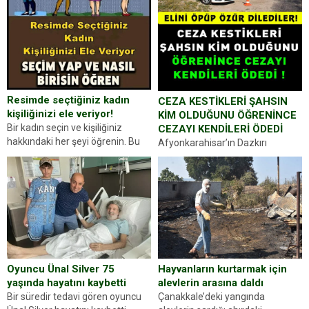
Resimde seçtiğiniz kadın
CEZA KESTİKLERİ ŞAHSIN
kişiliğinizi ele veriyor!
KİM OLDUĞUNU ÖĞRENİNCE
Bir kadın seçin ve kişiliğiniz
CEZAYI KENDİLERİ ÖDEDİ
hakkındaki her şeyi öğrenin. Bu
Afyonkarahisar’ın Dazkırı
kez karşınıza oldukça farklı bir
ilçesinde trafik uygulaması
kişilik testiyle çıkıyoruz. Resimde
yapan jandarma ekipleri
gördüğünüz kadın figürlerinden
durdurdukları bir otomobilin
dikkatinizi en...
sürücüsünden ehliyet ve ruhsat
sorup belgelerini istedi. Sürücü
Abdurrahman Ö.nün verdiği
evraklarda eksik olduğunu...
Hayvanların kurtarmak için
Oyuncu Ünal Silver 75
alevlerin arasına daldı
yaşında hayatını kaybetti
Çanakkale’deki yangında
Bir süredir tedavi gören oyuncu