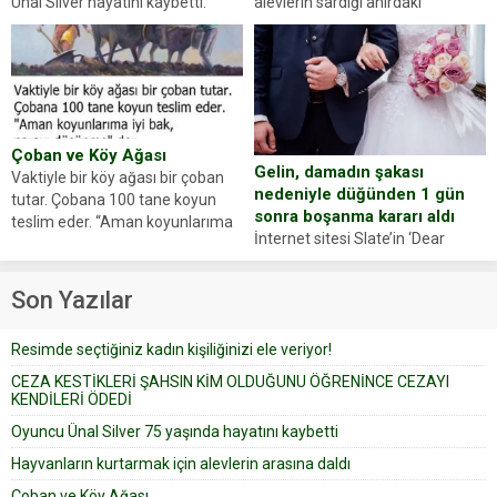
alevlerin sardığı ahırdaki
Ünal Silver hayatını kaybetti.
hayvanlarını kurtarmak isteyen
Haberi, oyuncunun menajerlik
Zeki Demir (66) ölümden döndü.
ajansı duyurdu. Renda Güner,
Yüzünde ve ellerinde yanıklar
sosyal medya hesabında “Usta
oluşan Demir, kâbus dolu anları
Oyuncumuz ve çok değerli
anlattı… Merkeze bağlı...
dostumuz...
Çoban ve Köy Ağası
Gelin, damadın şakası
Vaktiyle bir köy ağası bir çoban
nedeniyle düğünden 1 gün
tutar. Çobana 100 tane koyun
sonra boşanma kararı aldı
teslim eder. “Aman koyunlarıma
İnternet sitesi Slate’in ‘Dear
iyi bak, parayı düşünme” der
Prudence’ isimli tavsiye köşesine
Çoban koyunları alır gider. Aylar...
geçtiğimiz yıl 13 Ocak’ta yollanan
Son Yazılar
bir yazıya göre, bir gelin, eşi
düğün pastasını suratına
Resimde seçtiğiniz kadın kişiliğinizi ele veriyor!
yapıştırdığı için düğünden...
CEZA KESTİKLERİ ŞAHSIN KİM OLDUĞUNU ÖĞRENİNCE CEZAYI
KENDİLERİ ÖDEDİ
Oyuncu Ünal Silver 75 yaşında hayatını kaybetti
Hayvanların kurtarmak için alevlerin arasına daldı
Çoban ve Köy Ağası