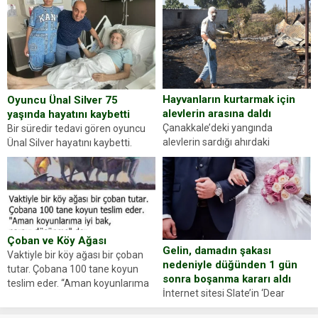
gördüğünüz kadın figürlerinden
durdurdukları bir otomobilin
dikkatinizi en...
sürücüsünden ehliyet ve ruhsat
sorup belgelerini istedi. Sürücü
Abdurrahman Ö.nün verdiği
evraklarda eksik olduğunu...
Hayvanların kurtarmak için
Oyuncu Ünal Silver 75
alevlerin arasına daldı
yaşında hayatını kaybetti
Çanakkale’deki yangında
Bir süredir tedavi gören oyuncu
alevlerin sardığı ahırdaki
Ünal Silver hayatını kaybetti.
hayvanlarını kurtarmak isteyen
Haberi, oyuncunun menajerlik
Zeki Demir (66) ölümden döndü.
ajansı duyurdu. Renda Güner,
Yüzünde ve ellerinde yanıklar
sosyal medya hesabında “Usta
oluşan Demir, kâbus dolu anları
Oyuncumuz ve çok değerli
anlattı… Merkeze bağlı...
dostumuz...
Çoban ve Köy Ağası
Gelin, damadın şakası
Vaktiyle bir köy ağası bir çoban
nedeniyle düğünden 1 gün
tutar. Çobana 100 tane koyun
sonra boşanma kararı aldı
teslim eder. “Aman koyunlarıma
İnternet sitesi Slate’in ‘Dear
iyi bak, parayı düşünme” der
Prudence’ isimli tavsiye köşesine
Çoban koyunları alır gider. Aylar...