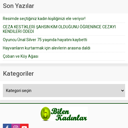
geçtiğimiz yıl 13 Ocak’ta yollanan
Son Yazılar
bir yazıya göre, bir gelin, eşi
düğün pastasını suratına
Resimde seçtiğiniz kadın kişiliğinizi ele veriyor!
yapıştırdığı için düğünden...
CEZA KESTİKLERİ ŞAHSIN KİM OLDUĞUNU ÖĞRENİNCE CEZAYI
KENDİLERİ ÖDEDİ
Oyuncu Ünal Silver 75 yaşında hayatını kaybetti
Hayvanların kurtarmak için alevlerin arasına daldı
Çoban ve Köy Ağası
Kategoriler