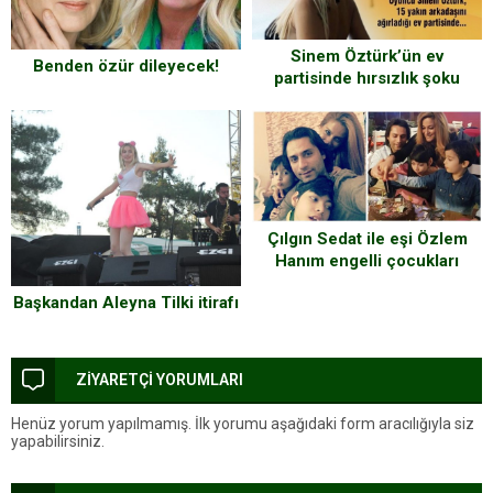
Sinem Öztürk’ün ev
Benden özür dileyecek!
partisinde hırsızlık şoku
Çılgın Sedat ile eşi Özlem
Hanım engelli çocukları
nedeniyle hayatlarının
Başkandan Aleyna Tilki itirafı
imtihanından geçiyorlar.
ZİYARETÇİ YORUMLARI
Henüz yorum yapılmamış. İlk yorumu aşağıdaki form aracılığıyla siz
yapabilirsiniz.