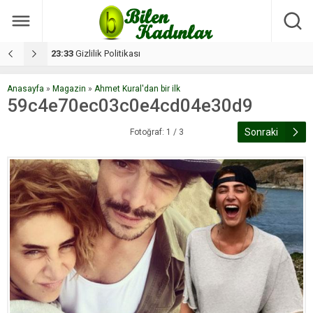
17:08
Dilan, düğününe 5 gün kala hayatını kaybetti
1
Anasayfa
»
Magazin
»
Ahmet Kural'dan bir ilk
59c4e70ec03c0e4cd04e30d9
Sonraki
Fotoğraf: 1 / 3