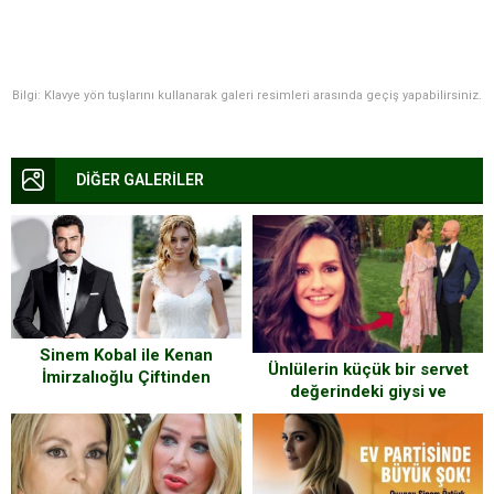
Bilgi: Klavye yön tuşlarını kullanarak galeri resimleri arasında geçiş yapabilirsiniz.
DİĞER GALERİLER
Sinem Kobal ile Kenan
Ünlülerin küçük bir servet
İmirzalıoğlu Çiftinden
değerindeki giysi ve
aksesuarlarının fiyatları