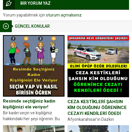
BİR YORUM YAZ
Yorum yapabilmek için
oturum açmalısınız
.
GÜNCEL KONULAR
Resimde seçtiğiniz kadın
CEZA KESTİKLERİ ŞAHSIN
kişiliğinizi ele veriyor!
KİM OLDUĞUNU ÖĞRENİNCE
Bir kadın seçin ve kişiliğiniz
CEZAYI KENDİLERİ ÖDEDİ
hakkındaki her şeyi öğrenin. Bu
Afyonkarahisar’ın Dazkırı
kez karşınıza oldukça farklı bir
ilçesinde trafik uygulaması
kişilik testiyle çıkıyoruz. Resimde
yapan jandarma ekipleri