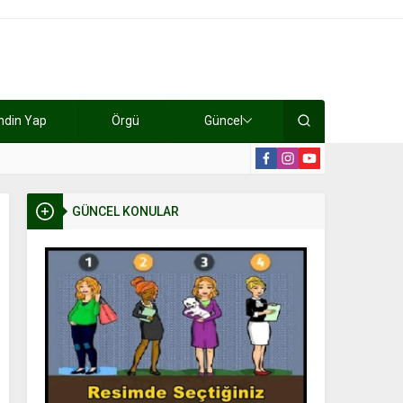
ndin Yap
Örgü
Güncel
lışıyorlar 15 bin tl kazanıyorlar
19:2
GÜNCEL KONULAR