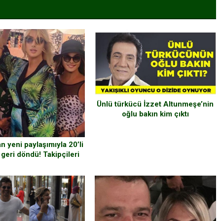
Ünlü türkücü İzzet Altunmeşe’nin
oğlu bakın kim çıktı
 yeni paylaşımıyla 20’li
 geri döndü! Takipçileri
nımakta zorlandı