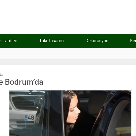
Tarifleri
Takı Tasarım
Dekorasyon
Ke
atını kaybetti
11:37
Günde 2 saat ça
da
le Bodrum’da