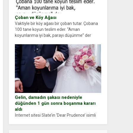
Çoban ve Köy Ağası
Vaktiyle bir köy ağası bir çoban tutar. Çobana
100 tane koyun teslim eder. “Aman
koyunlarıma iyi bak, parayı düşünme” der
Çoban koyunları alır gider. Aylar...
Gelin, damadın şakası nedeniyle
düğünden 1 gün sonra boşanma kararı
aldı
İnternet sitesi Slate’in ‘Dear Prudence’ isimli
tavsiye köşesine geçtiğimiz yıl 13 Ocak’ta
yollanan bir yazıya göre, bir gelin, eşi düğün
pastasını suratına yapıştırdığı için düğünden...