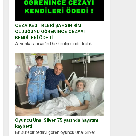
CEZA KESTİKLERİ ŞAHSIN KİM
OLDUĞUNU ÖĞRENİNCE CEZAYI
KENDİLERİ ÖDEDİ
Afyonkarahisar’ın Dazkırı ilçesinde trafik
uygulaması yapan jandarma ekipleri
durdurdukları bir otomobilin sürücüsünden
ehliyet ve ruhsat sorup belgelerini istedi.
Sürücü Abdurrahman Ö.nün verdiği evraklarda
eksik olduğunu...
Oyuncu Ünal Silver 75 yaşında hayatını
kaybetti
Bir süredir tedavi gören oyuncu Ünal Silver