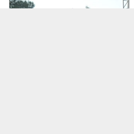
’ncısı düzenlenen Karagöz Kültür Şenliği ve Yörük
n Sabah, Aleyna Tilki ve Bengü sahneye çıktı.
aşkanı İsmail Tatlıoğlu, “Biz 62 model olduğumuz
internetten gösterdiler, şimdi de kendisini