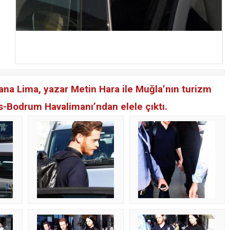
ana Lima, yazar Metin Hara ile Muğla’nın turizm
las-Bodrum Havalimanı’ndan elele çıktı.