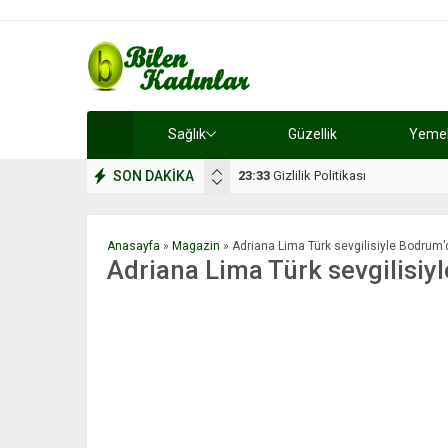
Sağlık
Güzellik
Yemek 
SON DAKİKA
17:08
Dilan, düğününe 5 gün kala hay
Anasayfa
»
Magazin
»
Adriana Lima Türk sevgilisiyle Bodrum’
Adriana Lima Türk sevgilisiy