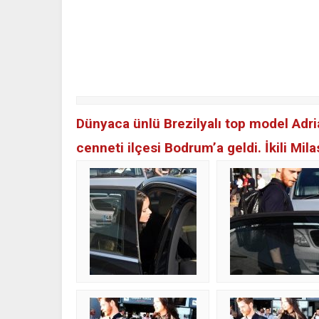
Dünyaca ünlü Brezilyalı top model Adri
cenneti ilçesi Bodrum’a geldi. İkili Mi