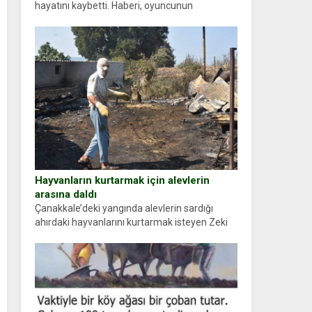
hayatını kaybetti. Haberi, oyuncunun
menajerlik ajansı duyurdu. Renda Güner,
sosyal medya hesabında “Usta Oyuncumuz ve
çok değerli dostumuz...
Hayvanların kurtarmak için alevlerin
arasına daldı
Çanakkale’deki yangında alevlerin sardığı
ahırdaki hayvanlarını kurtarmak isteyen Zeki
Demir (66) ölümden döndü. Yüzünde ve
ellerinde yanıklar oluşan Demir, kâbus dolu
anları anlattı… Merkeze bağlı...