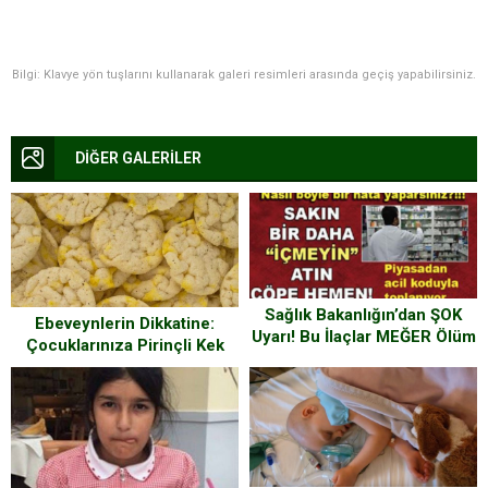
Bilgi: Klavye yön tuşlarını kullanarak galeri resimleri arasında geçiş yapabilirsiniz.
DİĞER GALERİLER
Sağlık Bakanlığın’dan ŞOK
Ebeveynlerin Dikkatine:
Uyarı! Bu İlaçlar MEĞER Ölüm
Çocuklarınıza Pirinçli Kek
Saçıyormuş.. İşte O ilaçların
Yedirmeyin.
Tam Listesi