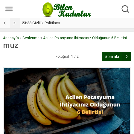
17:08
Dilan, düğününe 5 gün kala hayatını kaybetti
1
Anasayfa
»
Beslenme
»
Acilen Potasyuma İhtiyacınız Olduğunun 6 Belirtisi
muz
Sonraki
Fotoğraf: 1 / 2