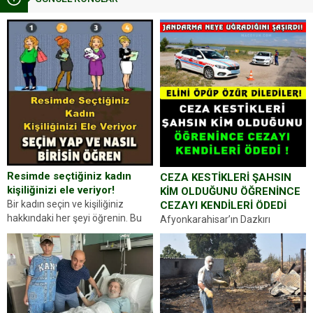
Resimde seçtiğiniz kadın
CEZA KESTİKLERİ ŞAHSIN
kişiliğinizi ele veriyor!
KİM OLDUĞUNU ÖĞRENİNCE
Bir kadın seçin ve kişiliğiniz
CEZAYI KENDİLERİ ÖDEDİ
hakkındaki her şeyi öğrenin. Bu
Afyonkarahisar’ın Dazkırı
kez karşınıza oldukça farklı bir
ilçesinde trafik uygulaması
kişilik testiyle çıkıyoruz. Resimde
yapan jandarma ekipleri
gördüğünüz kadın figürlerinden
durdurdukları bir otomobilin
dikkatinizi en...
sürücüsünden ehliyet ve ruhsat
sorup belgelerini istedi. Sürücü
Abdurrahman Ö.nün verdiği