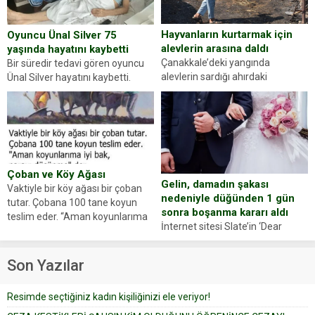
evraklarda eksik olduğunu...
Hayvanların kurtarmak için
Oyuncu Ünal Silver 75
alevlerin arasına daldı
yaşında hayatını kaybetti
Çanakkale’deki yangında
Bir süredir tedavi gören oyuncu
alevlerin sardığı ahırdaki
Ünal Silver hayatını kaybetti.
hayvanlarını kurtarmak isteyen
Haberi, oyuncunun menajerlik
Zeki Demir (66) ölümden döndü.
ajansı duyurdu. Renda Güner,
Yüzünde ve ellerinde yanıklar
sosyal medya hesabında “Usta
oluşan Demir, kâbus dolu anları
Oyuncumuz ve çok değerli
anlattı… Merkeze bağlı...
dostumuz...
Çoban ve Köy Ağası
Gelin, damadın şakası
Vaktiyle bir köy ağası bir çoban
nedeniyle düğünden 1 gün
tutar. Çobana 100 tane koyun
sonra boşanma kararı aldı
teslim eder. “Aman koyunlarıma
İnternet sitesi Slate’in ‘Dear
iyi bak, parayı düşünme” der
Prudence’ isimli tavsiye köşesine
Çoban koyunları alır gider. Aylar...
geçtiğimiz yıl 13 Ocak’ta yollanan
Son Yazılar
bir yazıya göre, bir gelin, eşi
düğün pastasını suratına
Resimde seçtiğiniz kadın kişiliğinizi ele veriyor!
yapıştırdığı için düğünden...