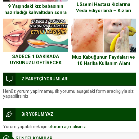
Lösemi Hastası Kızlarına
9 Yaşındaki kız babasının
Veda Ediyorlardı – Kızları
hazırladığı kahvaltıdan sonra
Gözünü Açtı Ve Şu Kelimeleri
öldü! Peki minik kızı öldüren
Fısıldadı
neydi? Çok şaşıracaksınız…
SADECE 1 DAKİKADA
Muz Kabuğunun Faydaları ve
UYKUNUZU GETİRECEK
10 Harika Kullanım Alanı
YÖNTEM
ZİYARETÇİ YORUMLARI
Henüz yorum yapılmamış. İlk yorumu aşağıdaki form aracılığıyla siz
yapabilirsiniz.
BİR YORUM YAZ
Yorum yapabilmek için
oturum açmalısınız
.
GÜNCEL KONULAR