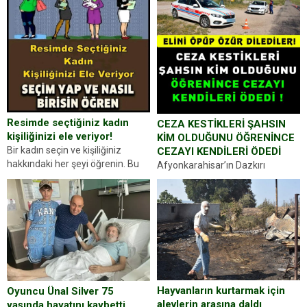
Resimde seçtiğiniz kadın
CEZA KESTİKLERİ ŞAHSIN
kişiliğinizi ele veriyor!
KİM OLDUĞUNU ÖĞRENİNCE
Bir kadın seçin ve kişiliğiniz
CEZAYI KENDİLERİ ÖDEDİ
hakkındaki her şeyi öğrenin. Bu
Afyonkarahisar’ın Dazkırı
kez karşınıza oldukça farklı bir
ilçesinde trafik uygulaması
kişilik testiyle çıkıyoruz. Resimde
yapan jandarma ekipleri
gördüğünüz kadın figürlerinden
durdurdukları bir otomobilin
dikkatinizi en...
sürücüsünden ehliyet ve ruhsat
sorup belgelerini istedi. Sürücü
Abdurrahman Ö.nün verdiği
evraklarda eksik olduğunu...
Hayvanların kurtarmak için
Oyuncu Ünal Silver 75
alevlerin arasına daldı
yaşında hayatını kaybetti