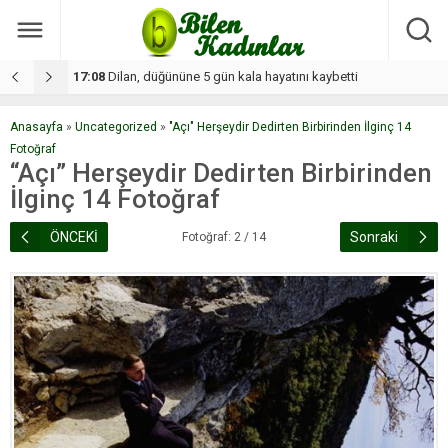
17:08
Dilan, düğününe 5 gün kala hayatını kaybetti
1
Anasayfa
»
Uncategorized
»
"Açı" Herşeydir Dedirten Birbirinden İlginç 14
Fotoğraf
“Açı” Herşeydir Dedirten Birbirinden
İlginç 14 Fotoğraf
ÖNCEKİ
Sonraki
Fotoğraf: 2 / 14