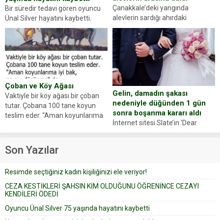
Çanakkale’deki yangında
Bir süredir tedavi gören oyuncu
alevlerin sardığı ahırdaki
Ünal Silver hayatını kaybetti.
hayvanlarını kurtarmak isteyen
Haberi, oyuncunun menajerlik
Zeki Demir (66) ölümden döndü.
ajansı duyurdu. Renda Güner,
Yüzünde ve ellerinde yanıklar
sosyal medya hesabında “Usta
oluşan Demir, kâbus dolu anları
Oyuncumuz ve çok değerli
anlattı… Merkeze bağlı...
dostumuz...
Çoban ve Köy Ağası
Gelin, damadın şakası
Vaktiyle bir köy ağası bir çoban
nedeniyle düğünden 1 gün
tutar. Çobana 100 tane koyun
sonra boşanma kararı aldı
teslim eder. “Aman koyunlarıma
İnternet sitesi Slate’in ‘Dear
iyi bak, parayı düşünme” der
Prudence’ isimli tavsiye köşesine
Çoban koyunları alır gider. Aylar...
geçtiğimiz yıl 13 Ocak’ta yollanan
Son Yazılar
bir yazıya göre, bir gelin, eşi
düğün pastasını suratına
Resimde seçtiğiniz kadın kişiliğinizi ele veriyor!
yapıştırdığı için düğünden...
CEZA KESTİKLERİ ŞAHSIN KİM OLDUĞUNU ÖĞRENİNCE CEZAYI
KENDİLERİ ÖDEDİ
Oyuncu Ünal Silver 75 yaşında hayatını kaybetti