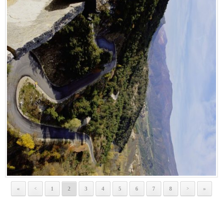
«
1
2
3
4
5
6
7
8
»
<
>