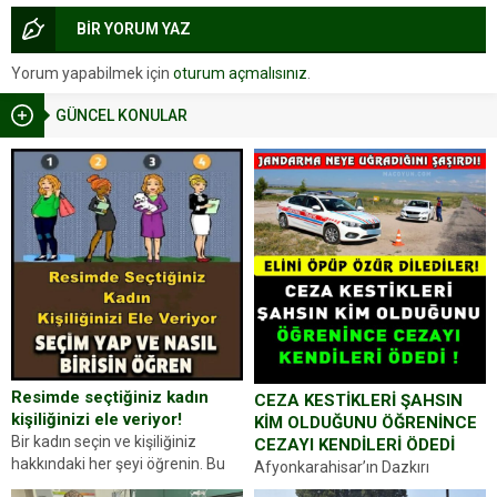
BİR YORUM YAZ
Yorum yapabilmek için
oturum açmalısınız
.
GÜNCEL KONULAR
Resimde seçtiğiniz kadın
CEZA KESTİKLERİ ŞAHSIN
kişiliğinizi ele veriyor!
KİM OLDUĞUNU ÖĞRENİNCE
Bir kadın seçin ve kişiliğiniz
CEZAYI KENDİLERİ ÖDEDİ
hakkındaki her şeyi öğrenin. Bu
Afyonkarahisar’ın Dazkırı
kez karşınıza oldukça farklı bir
ilçesinde trafik uygulaması