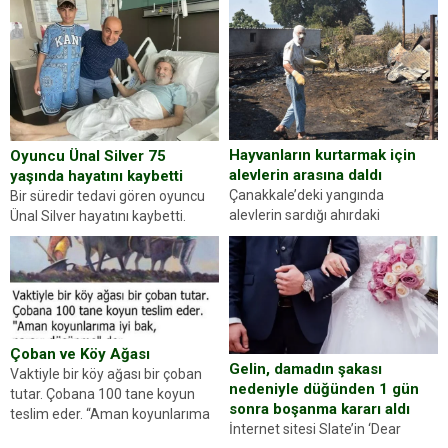
kişilik testiyle çıkıyoruz. Resimde
yapan jandarma ekipleri
gördüğünüz kadın figürlerinden
durdurdukları bir otomobilin
dikkatinizi en...
sürücüsünden ehliyet ve ruhsat
sorup belgelerini istedi. Sürücü
Abdurrahman Ö.nün verdiği
evraklarda eksik olduğunu...
Hayvanların kurtarmak için
Oyuncu Ünal Silver 75
alevlerin arasına daldı
yaşında hayatını kaybetti
Çanakkale’deki yangında
Bir süredir tedavi gören oyuncu
alevlerin sardığı ahırdaki
Ünal Silver hayatını kaybetti.
hayvanlarını kurtarmak isteyen
Haberi, oyuncunun menajerlik
Zeki Demir (66) ölümden döndü.
ajansı duyurdu. Renda Güner,
Yüzünde ve ellerinde yanıklar
sosyal medya hesabında “Usta
oluşan Demir, kâbus dolu anları
Oyuncumuz ve çok değerli
anlattı… Merkeze bağlı...
dostumuz...
Çoban ve Köy Ağası
Gelin, damadın şakası
Vaktiyle bir köy ağası bir çoban
nedeniyle düğünden 1 gün
tutar. Çobana 100 tane koyun
sonra boşanma kararı aldı
teslim eder. “Aman koyunlarıma
İnternet sitesi Slate’in ‘Dear
iyi bak, parayı düşünme” der