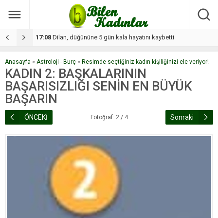
17:08
Dilan, düğününe 5 gün kala hayatını kaybetti
1
Anasayfa
»
Astroloji - Burç
»
Resimde seçtiğiniz kadın kişiliğinizi ele veriyor!
KADIN 2: BAŞKALARININ
BAŞARISIZLIĞI SENİN EN BÜYÜK
BAŞARIN
ÖNCEKİ
Sonraki
Fotoğraf: 2 / 4