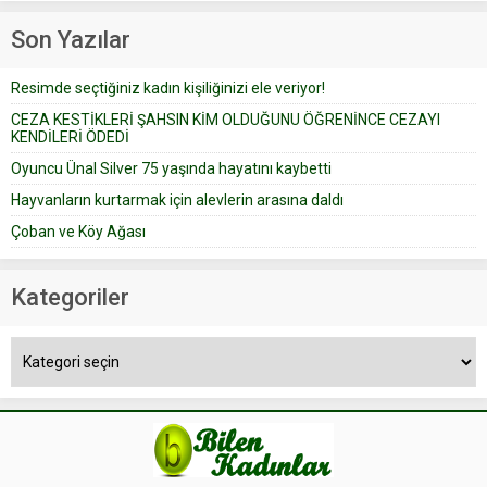
Prudence’ isimli tavsiye köşesine
Çoban koyunları alır gider. Aylar...
geçtiğimiz yıl 13 Ocak’ta yollanan
Son Yazılar
bir yazıya göre, bir gelin, eşi
düğün pastasını suratına
Resimde seçtiğiniz kadın kişiliğinizi ele veriyor!
yapıştırdığı için düğünden...
CEZA KESTİKLERİ ŞAHSIN KİM OLDUĞUNU ÖĞRENİNCE CEZAYI
KENDİLERİ ÖDEDİ
Oyuncu Ünal Silver 75 yaşında hayatını kaybetti
Hayvanların kurtarmak için alevlerin arasına daldı
Çoban ve Köy Ağası
Kategoriler