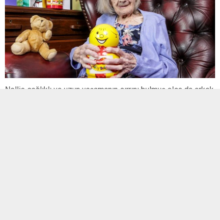
Nellie sağlıklı ve uzun yaşamanın sırrını bulmuş olsa da erkek
arkadaşınızdan ayrılıp jelibon yemeye başlamadan önce
kararınızı dikkatlice gözden geçirmeniz önerilir. Nellie ayrıca
uzun yaşamın diğer sırlarını da açıkladı.Son doğum günü
partisinde Nellie bu yaşta hala sağlıklı olmasını sürekli
yürüyüş yapmasına ve dağcılık yapmasına bağladı.