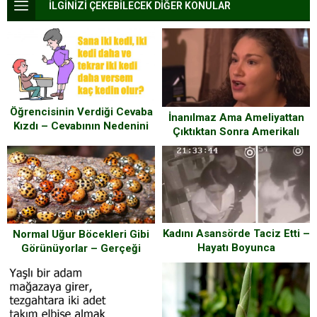
İLGİNİZİ ÇEKEBİLECEK DİĞER KONULAR
Öğrencisinin Verdiği Cevaba
İnanılmaz Ama Ameliyattan
Kızdı – Cevabının Nedenini
Çıktıktan Sonra Amerikalı
Öğrenince Şaşakaldı
Kadının Dili Değişti
Kadını Asansörde Taciz Etti –
Normal Uğur Böcekleri Gibi
Hayatı Boyunca
Görünüyorlar – Gerçeği
Unutamayacağı Bir Ders Aldı
Öğrenince Çok
Şaşıracaksınız