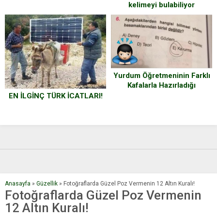
kelimeyi bulabiliyor
musunuz?
Yurdum Öğretmeninin Farklı
Kafalarla Hazırladığı
Çözenleri Dumura Uğratan
EN İLGİNÇ TÜRK İCATLARI!
15 Sınav Sorusu
Anasayfa
»
Güzellik
»
Fotoğraflarda Güzel Poz Vermenin 12 Altın Kuralı!
Fotoğraflarda Güzel Poz Vermenin
12 Altın Kuralı!