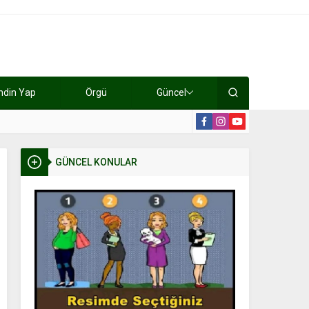
ndin Yap
Örgü
Güncel
lışıyorlar 15 bin tl kazanıyorlar
19:2
GÜNCEL KONULAR