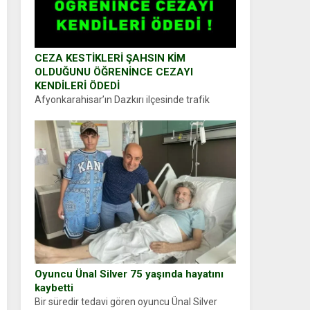
CEZA KESTİKLERİ ŞAHSIN KİM
OLDUĞUNU ÖĞRENİNCE CEZAYI
KENDİLERİ ÖDEDİ
Afyonkarahisar’ın Dazkırı ilçesinde trafik
uygulaması yapan jandarma ekipleri
durdurdukları bir otomobilin sürücüsünden
ehliyet ve ruhsat sorup belgelerini istedi.
Sürücü Abdurrahman Ö.nün verdiği evraklarda
eksik olduğunu...
Oyuncu Ünal Silver 75 yaşında hayatını
kaybetti
Bir süredir tedavi gören oyuncu Ünal Silver