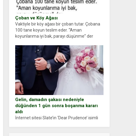
Çoban ve Köy Ağası
Vaktiyle bir köy ağası bir çoban tutar. Çobana
100 tane koyun teslim eder. “Aman
koyunlarıma iyi bak, parayı düşünme” der
Çoban koyunları alır gider. Aylar...
Gelin, damadın şakası nedeniyle
düğünden 1 gün sonra boşanma kararı
aldı
İnternet sitesi Slate’in ‘Dear Prudence’ isimli
tavsiye köşesine geçtiğimiz yıl 13 Ocak’ta
yollanan bir yazıya göre, bir gelin, eşi düğün
pastasını suratına yapıştırdığı için düğünden...