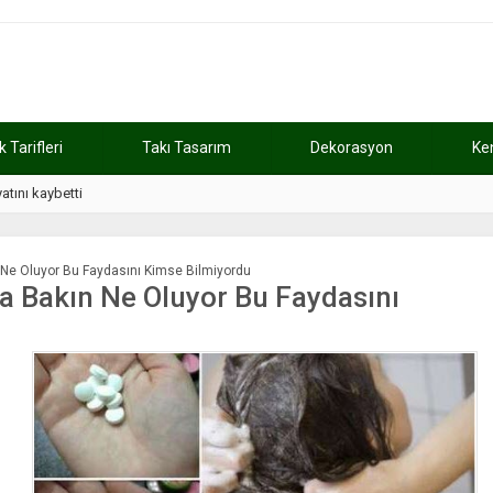
Tarifleri
Takı Tasarım
Dekorasyon
Ke
atını kaybetti
11:37
Günde 2 saat ça
n Ne Oluyor Bu Faydasını Kimse Bilmiyordu
ca Bakın Ne Oluyor Bu Faydasını