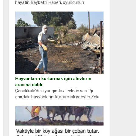
hayatını kaybetti. Haberi, oyuncunun
menajerlik ajansı duyurdu. Renda Güner,
sosyal medya hesabında “Usta Oyuncumuz ve
çok değerli dostumuz...
Hayvanların kurtarmak için alevlerin
arasına daldı
Çanakkale’deki yangında alevlerin sardığı
ahırdaki hayvanlarını kurtarmak isteyen Zeki
Demir (66) ölümden döndü. Yüzünde ve
ellerinde yanıklar oluşan Demir, kâbus dolu
anları anlattı… Merkeze bağlı...