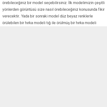
örebileceğiniz bir model seçebilirsiniz. İlk modelimizin çeşitli
yönlerden görüntüsü size nasıl örebileceğiniz konusunda fikir
verecektir.. Yada bir sonraki model düz beyaz renklerle
örülebilen bir hırka modeli tığ ile örülmüş bir hırka modeli
onunda yakından görünümleri ile fikir sahibi olabilirsiniz.. Yeşil
çoban düğmeli ve şiş ile örülmüş bir model erkek çocukları
olanlar için fikir verebilir..Hırkanın ön kısımlarına konan desen
kapişonda da kullanılmış ve erkek çocukları olanlar için şık bir
hırka modeli olmuş.. Buna benzer bir çok modeli daha
aşağıdaki galeride bir arada görebilirsiniz..
Aşağıdaki bütün fotoğraflarımızın büyük hallerini
görebilmek için fotoğrafların herhangi birinin üzerine
tıklayarak bu konunun fotoğraf galerisine gidebilirsiniz.