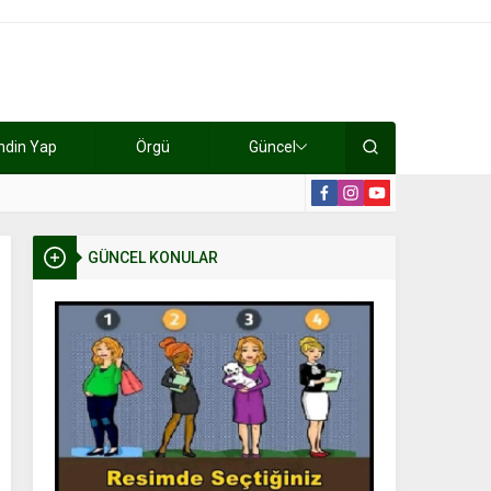
ndin Yap
Örgü
Güncel
lışıyorlar 15 bin tl kazanıyorlar
19:2
GÜNCEL KONULAR