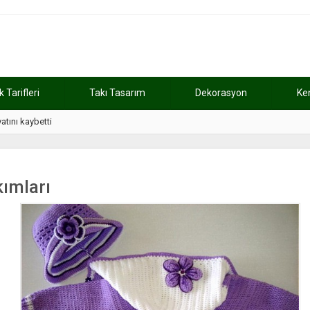
Tarifleri
Takı Tasarım
Dekorasyon
Ke
atını kaybetti
11:37
Günde 2 saat ça
ımları