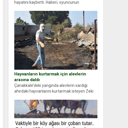
hayatını kaybetti. Haberi, oyuncunun
menajerlik ajansı duyurdu. Renda Güner,
sosyal medya hesabında “Usta Oyuncumuz ve
çok değerli dostumuz...
Hayvanların kurtarmak için alevlerin
arasına daldı
Çanakkale’deki yangında alevlerin sardığı
ahırdaki hayvanlarını kurtarmak isteyen Zeki
Demir (66) ölümden döndü. Yüzünde ve
ellerinde yanıklar oluşan Demir, kâbus dolu
anları anlattı… Merkeze bağlı...