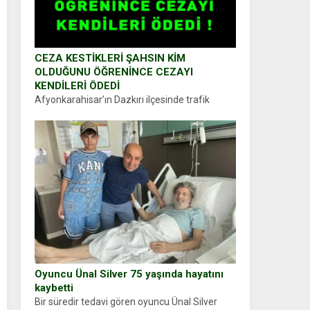
CEZA KESTİKLERİ ŞAHSIN KİM
OLDUĞUNU ÖĞRENİNCE CEZAYI
KENDİLERİ ÖDEDİ
Afyonkarahisar’ın Dazkırı ilçesinde trafik
uygulaması yapan jandarma ekipleri
durdurdukları bir otomobilin sürücüsünden
ehliyet ve ruhsat sorup belgelerini istedi.
Sürücü Abdurrahman Ö.nün verdiği evraklarda
eksik olduğunu...
Oyuncu Ünal Silver 75 yaşında hayatını
kaybetti
Bir süredir tedavi gören oyuncu Ünal Silver