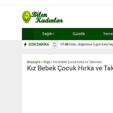
Sağlık
Güzellik
Yemek 
SON DAKİKA
17:08
Dilan, düğününe 5 gün kala hay
Anasayfa
»
Örgü
»
Kız Bebek Çocuk Hırka ve Takımları
Kız Bebek Çocuk Hırka ve Tak