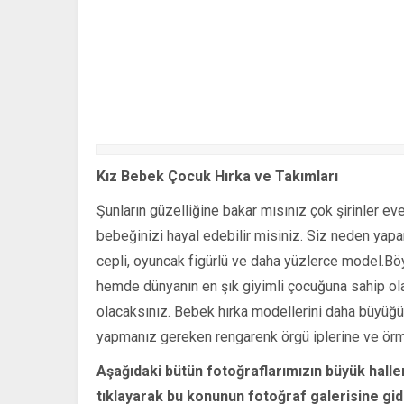
Kız Bebek Çocuk Hırka ve Takımları
Şunların güzelliğine bakar mısınız çok şirinler ev
bebeğinizi hayal edebilir misiniz. Siz neden yapama
cepli, oyuncak figürlü ve daha yüzlerce model.B
hemde dünyanın en şık giyimli çocuğuna sahip ola
olacaksınız. Bebek hırka modellerini daha büyüğün
yapmanız gereken rengarenk örgü iplerine ve örm
Aşağıdaki bütün fotoğraflarımızın büyük haller
tıklayarak bu konunun fotoğraf galerisine gide