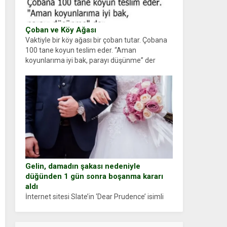
Çoban ve Köy Ağası
Vaktiyle bir köy ağası bir çoban tutar. Çobana
100 tane koyun teslim eder. “Aman
koyunlarıma iyi bak, parayı düşünme” der
Çoban koyunları alır gider. Aylar...
Gelin, damadın şakası nedeniyle
düğünden 1 gün sonra boşanma kararı
aldı
İnternet sitesi Slate’in ‘Dear Prudence’ isimli
tavsiye köşesine geçtiğimiz yıl 13 Ocak’ta
yollanan bir yazıya göre, bir gelin, eşi düğün
pastasını suratına yapıştırdığı için düğünden...