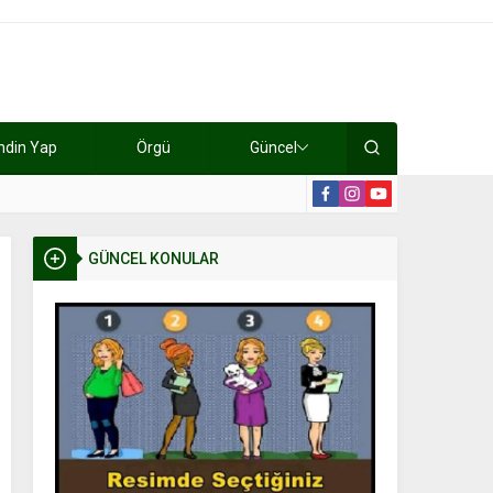
ndin Yap
Örgü
Güncel
lışıyorlar 15 bin tl kazanıyorlar
19:2
GÜNCEL KONULAR