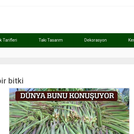
Tarifleri
Takı Tasarım
Dekorasyon
Ke
atını kaybetti
11:37
Günde 2 saat ça
ir bitki