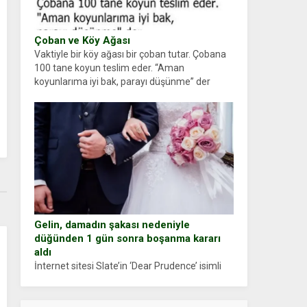
Çoban ve Köy Ağası
Vaktiyle bir köy ağası bir çoban tutar. Çobana
100 tane koyun teslim eder. “Aman
koyunlarıma iyi bak, parayı düşünme” der
Çoban koyunları alır gider. Aylar...
Gelin, damadın şakası nedeniyle
düğünden 1 gün sonra boşanma kararı
aldı
İnternet sitesi Slate’in ‘Dear Prudence’ isimli
tavsiye köşesine geçtiğimiz yıl 13 Ocak’ta
yollanan bir yazıya göre, bir gelin, eşi düğün
pastasını suratına yapıştırdığı için düğünden...