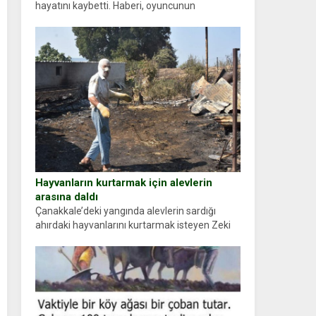
hayatını kaybetti. Haberi, oyuncunun
menajerlik ajansı duyurdu. Renda Güner,
sosyal medya hesabında “Usta Oyuncumuz ve
çok değerli dostumuz...
Hayvanların kurtarmak için alevlerin
arasına daldı
Çanakkale’deki yangında alevlerin sardığı
ahırdaki hayvanlarını kurtarmak isteyen Zeki
Demir (66) ölümden döndü. Yüzünde ve
ellerinde yanıklar oluşan Demir, kâbus dolu
anları anlattı… Merkeze bağlı...