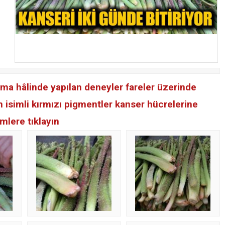
ama hâlinde yapılan deneyler fareler üzerinde
in isimli kırmızı pigmentler kanser hücrelerine
mlere tıklayın