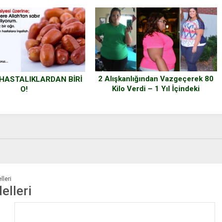
2 Alışkanlığından Vazgeçerek 80
 HASTALIKLARDAN BİRİ
Kilo Verdi – 1 Yıl İçindeki
O!
Değişimini Görünce Gözlerinize
İnanamayacaksınız
lleri
elleri