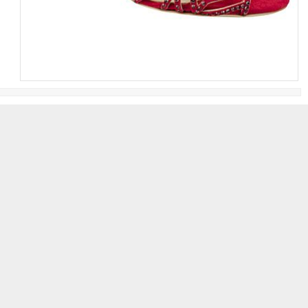
 bilekten bağlamalı, bağcıklı ve bir çok farklı modeli bir araya
kurtarıcı olarak mutlaka dolabınızda bulunmalı..
ini görebilmek için fotoğrafların herhangi birinin üzerine
bilirsiniz.