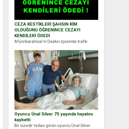
CEZA KESTİKLERİ ŞAHSIN KİM
OLDUĞUNU ÖĞRENİNCE CEZAYI
KENDİLERİ ÖDEDİ
Afyonkarahisar’ın Dazkırı ilçesinde trafik
uygulaması yapan jandarma ekipleri
durdurdukları bir otomobilin sürücüsünden
ehliyet ve ruhsat sorup belgelerini istedi.
Sürücü Abdurrahman Ö.nün verdiği evraklarda
eksik olduğunu...
Oyuncu Ünal Silver 75 yaşında hayatını
kaybetti
Bir süredir tedavi gören oyuncu Ünal Silver