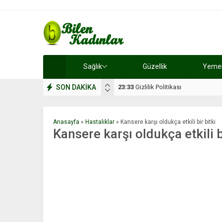
Sağlık
Güzellik
Yemek 
SON DAKİKA
17:08
Dilan, düğününe 5 gün kala hay
Anasayfa
»
Hastalıklar
»
Kansere karşı oldukça etkili bir bitki
Kansere karşı oldukça etkili b