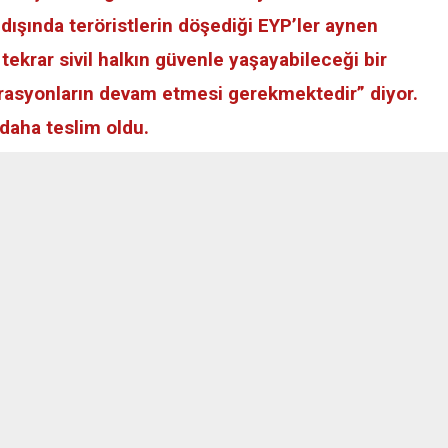
dışında teröristlerin döşediği EYP’ler aynen
ekrar sivil halkın güvenle yaşayabileceği bir
rasyonların devam etmesi gerekmektedir” diyor.
daha teslim oldu.
lMM
rk Silahlı Kuvvetleri (TSK) ve emniyet unsurlarınca başlatılan
 göre müşterek operasyonda Yenişehir Mahallesi’nde çembere
ik güçlerince, “teslim ol” çağrısı yapıldı. Çağrıya ateşle karşılık
rildi, bir terörist de yaralı ele geçirildi.
kadar 437 teröristin etkisiz hale getirildiği, 400 barikatın
tıldı, bin 24 el yapımı patlayıcı imha edildi. Operasyon
görevlimiz şehitlik mertebesine ulaşmıştır. Bölgedeki
ürdürmesini sağlamak amacıyla terör örgütü mensuplarıyla
ılıkla devam edilmektedir” denildi.