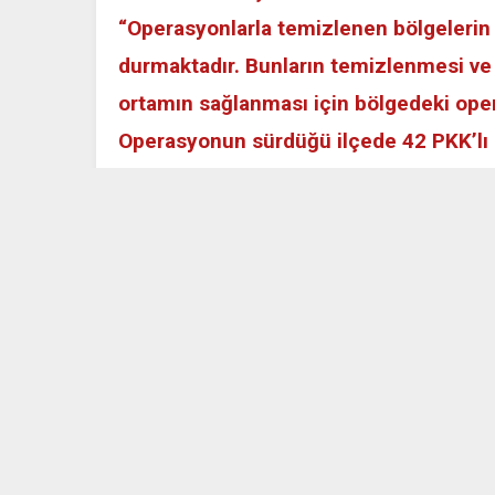
“Operasyonlarla temizlenen bölgelerin 
durmaktadır. Bunların temizlenmesi ve t
ortamın sağlanması için bölgedeki ope
Operasyonun sürdüğü ilçede 42 PKK’lı 
https://www.youtube.com/watch?v=RlGwzW70
Mardin Nusaybin’de terör örgütü PKK’ya yönelik Tü
“Atmaca-7 Operasyonu” sürüyor. AA’nın haberine
alınan ve çıkış yolları kapatılan teröristlere güvenl
veren ve kaçmaya çalışan 3 terörist etkisiz hale geti
Valilikten yapılan açıklamada, operasyonda bugüne 
kaldırıldığı duyuruldu. Açıklamada, “35 çukur kapa
süresince kahramanca mücadele eden 66 güvenlik 
vatandaşlarımızın huzur ve güvenle hayatlarını s
mücadele kapsamında yürütülen faaliyetlere kararl