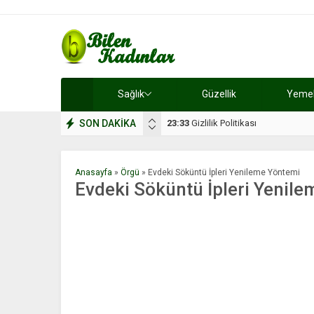
Sağlık
Güzellik
Yemek 
SON DAKİKA
17:08
Dilan, düğününe 5 gün kala hay
Anasayfa
»
Örgü
»
Evdeki Söküntü İpleri Yenileme Yöntemi
Evdeki Söküntü İpleri Yenil