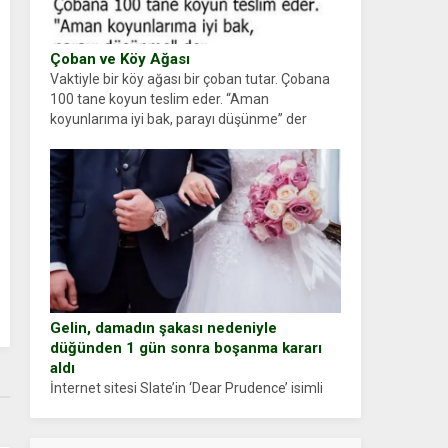
Çoban ve Köy Ağası
Vaktiyle bir köy ağası bir çoban tutar. Çobana
100 tane koyun teslim eder. “Aman
koyunlarıma iyi bak, parayı düşünme” der
Çoban koyunları alır gider. Aylar...
Gelin, damadın şakası nedeniyle
düğünden 1 gün sonra boşanma kararı
aldı
İnternet sitesi Slate’in ‘Dear Prudence’ isimli
tavsiye köşesine geçtiğimiz yıl 13 Ocak’ta
yollanan bir yazıya göre, bir gelin, eşi düğün
pastasını suratına yapıştırdığı için düğünden...