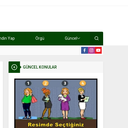
ndin Yap
Örgü
Güncel
lışıyorlar 15 bin tl kazanıyorlar
19:2
GÜNCEL KONULAR