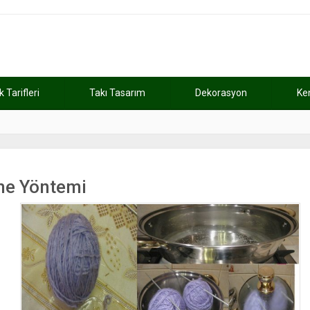
Tarifleri
Takı Tasarım
Dekorasyon
Ke
atını kaybetti
11:37
Günde 2 saat ça
eme Yöntemi