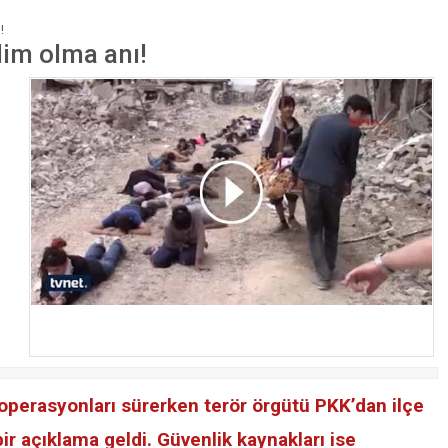
!
lim olma anı!
 operasyonları sürerken terör örgütü PKK’dan ilçe
ir açıklama geldi. Güvenlik kaynakları ise