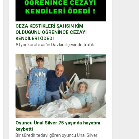
CEZA KESTİKLERİ ŞAHSIN KİM
OLDUĞUNU ÖĞRENİNCE CEZAYI
KENDİLERİ ÖDEDİ
Afyonkarahisar’ın Dazkırı ilçesinde trafik
uygulaması yapan jandarma ekipleri
durdurdukları bir otomobilin sürücüsünden
ehliyet ve ruhsat sorup belgelerini istedi.
Sürücü Abdurrahman Ö.nün verdiği evraklarda
eksik olduğunu...
Oyuncu Ünal Silver 75 yaşında hayatını
kaybetti
Bir süredir tedavi gören oyuncu Ünal Silver