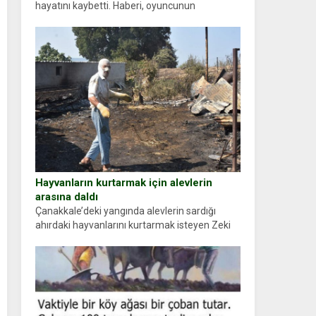
hayatını kaybetti. Haberi, oyuncunun
menajerlik ajansı duyurdu. Renda Güner,
sosyal medya hesabında “Usta Oyuncumuz ve
çok değerli dostumuz...
Hayvanların kurtarmak için alevlerin
arasına daldı
Çanakkale’deki yangında alevlerin sardığı
ahırdaki hayvanlarını kurtarmak isteyen Zeki
Demir (66) ölümden döndü. Yüzünde ve
ellerinde yanıklar oluşan Demir, kâbus dolu
anları anlattı… Merkeze bağlı...