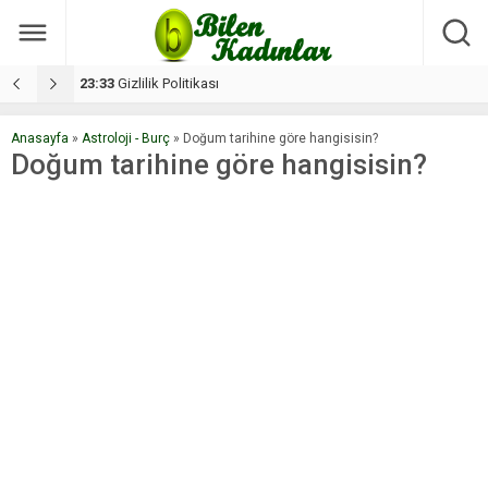
17:08
Dilan, düğününe 5 gün kala hayatını kaybetti
1
Anasayfa
»
Astroloji - Burç
»
Doğum tarihine göre hangisisin?
Doğum tarihine göre hangisisin?