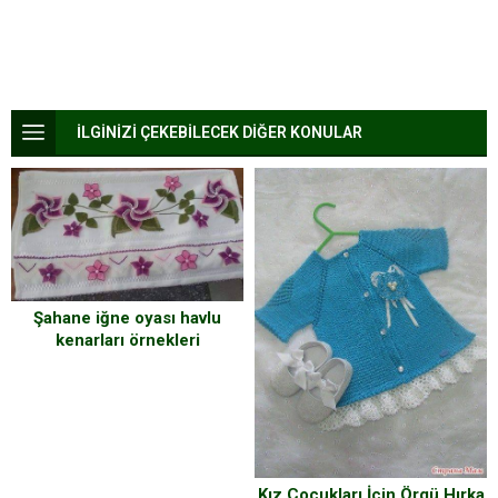
İLGİNİZİ ÇEKEBİLECEK DİĞER KONULAR
Şahane iğne oyası havlu
kenarları örnekleri
Kız Çocukları İçin Örgü Hırka