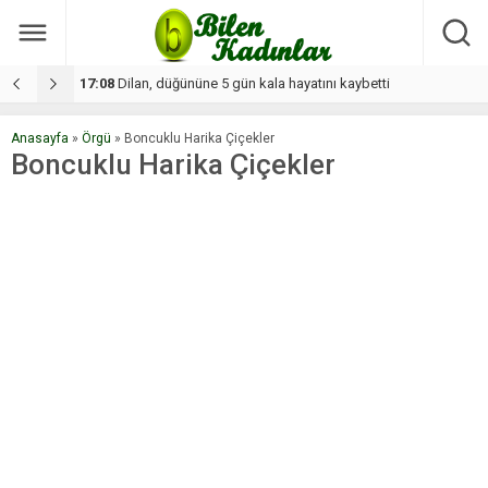
17:08
Dilan, düğününe 5 gün kala hayatını kaybetti
1
Anasayfa
»
Örgü
»
Boncuklu Harika Çiçekler
Boncuklu Harika Çiçekler