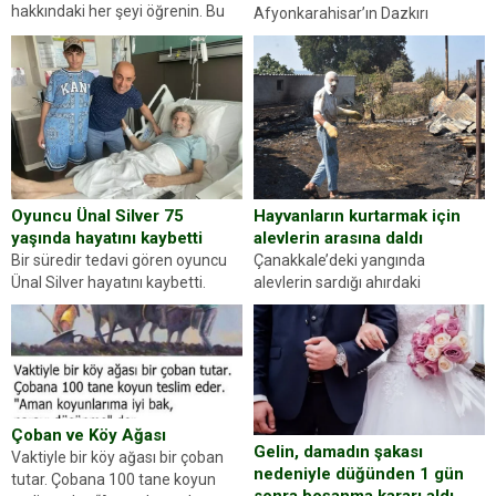
hakkındaki her şeyi öğrenin. Bu
Afyonkarahisar’ın Dazkırı
kez karşınıza oldukça farklı bir
ilçesinde trafik uygulaması
kişilik testiyle çıkıyoruz. Resimde
yapan jandarma ekipleri
gördüğünüz kadın figürlerinden
durdurdukları bir otomobilin
dikkatinizi en...
sürücüsünden ehliyet ve ruhsat
sorup belgelerini istedi. Sürücü
Abdurrahman Ö.nün verdiği
evraklarda eksik olduğunu...
Hayvanların kurtarmak için
Oyuncu Ünal Silver 75
alevlerin arasına daldı
yaşında hayatını kaybetti
Çanakkale’deki yangında
Bir süredir tedavi gören oyuncu
alevlerin sardığı ahırdaki
Ünal Silver hayatını kaybetti.
hayvanlarını kurtarmak isteyen
Haberi, oyuncunun menajerlik
Zeki Demir (66) ölümden döndü.
ajansı duyurdu. Renda Güner,
Yüzünde ve ellerinde yanıklar
sosyal medya hesabında “Usta
oluşan Demir, kâbus dolu anları
Oyuncumuz ve çok değerli
anlattı… Merkeze bağlı...
dostumuz...
Çoban ve Köy Ağası
Gelin, damadın şakası
Vaktiyle bir köy ağası bir çoban
nedeniyle düğünden 1 gün
tutar. Çobana 100 tane koyun
sonra boşanma kararı aldı