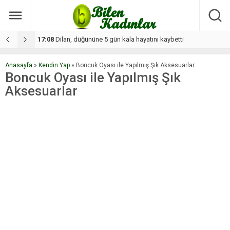
11:37
Günde 2 saat çalışıyorlar 15 bin tl kazanıyorlar
1
Anasayfa
»
Kendin Yap
»
Boncuk Oyası ile Yapılmış Şık Aksesuarlar
Boncuk Oyası ile Yapılmış Şık
Aksesuarlar