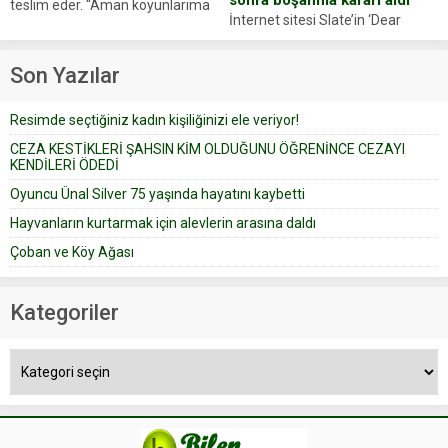
teslim eder. “Aman koyunlarıma
İnternet sitesi Slate’in ‘Dear
iyi bak, parayı düşünme” der
Prudence’ isimli tavsiye köşesine
Çoban koyunları alır gider. Aylar...
geçtiğimiz yıl 13 Ocak’ta yollanan
Son Yazılar
bir yazıya göre, bir gelin, eşi
düğün pastasını suratına
Resimde seçtiğiniz kadın kişiliğinizi ele veriyor!
yapıştırdığı için düğünden...
CEZA KESTİKLERİ ŞAHSIN KİM OLDUĞUNU ÖĞRENİNCE CEZAYI
KENDİLERİ ÖDEDİ
Oyuncu Ünal Silver 75 yaşında hayatını kaybetti
Hayvanların kurtarmak için alevlerin arasına daldı
Çoban ve Köy Ağası
Kategoriler