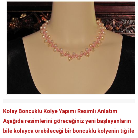
Kolay Boncuklu Kolye Yapımı Resimli Anlatım
Aşağıda resimlerini göreceğiniz yeni başlayanların
bile kolayca örebileceği bir boncuklu kolyenin tığ ile