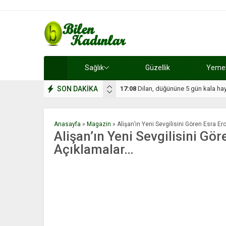
Sağlık
Güzellik
Yemek 
SON DAKİKA
17:08
Dilan, düğününe 5 gün kala hay
Anasayfa
»
Magazin
»
Alişan’ın Yeni Sevgilisini Gören Esra 
Alişan’ın Yeni Sevgilisini Gö
Açıklamalar…