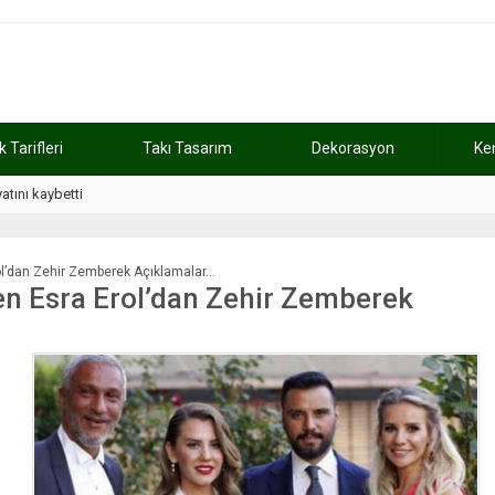
Tarifleri
Takı Tasarım
Dekorasyon
Ke
atını kaybetti
11:37
Günde 2 saat ça
Erol’dan Zehir Zemberek Açıklamalar…
ren Esra Erol’dan Zehir Zemberek