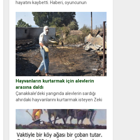
hayatını kaybetti. Haberi, oyuncunun
menajerlik ajansı duyurdu. Renda Güner,
sosyal medya hesabında “Usta Oyuncumuz ve
çok değerli dostumuz...
Hayvanların kurtarmak için alevlerin
arasına daldı
Çanakkale’deki yangında alevlerin sardığı
ahırdaki hayvanlarını kurtarmak isteyen Zeki
Demir (66) ölümden döndü. Yüzünde ve
ellerinde yanıklar oluşan Demir, kâbus dolu
anları anlattı… Merkeze bağlı...