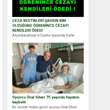
CEZA KESTİKLERİ ŞAHSIN KİM
OLDUĞUNU ÖĞRENİNCE CEZAYI
KENDİLERİ ÖDEDİ
Afyonkarahisar’ın Dazkırı ilçesinde trafik
uygulaması yapan jandarma ekipleri
durdurdukları bir otomobilin sürücüsünden
ehliyet ve ruhsat sorup belgelerini istedi.
Sürücü Abdurrahman Ö.nün verdiği evraklarda
eksik olduğunu...
Oyuncu Ünal Silver 75 yaşında hayatını
kaybetti
Bir süredir tedavi gören oyuncu Ünal Silver