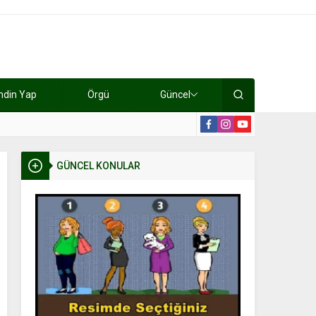
ndin Yap
Örgü
Güncel
lışıyorlar 15 bin tl kazanıyorlar
19:2
GÜNCEL KONULAR