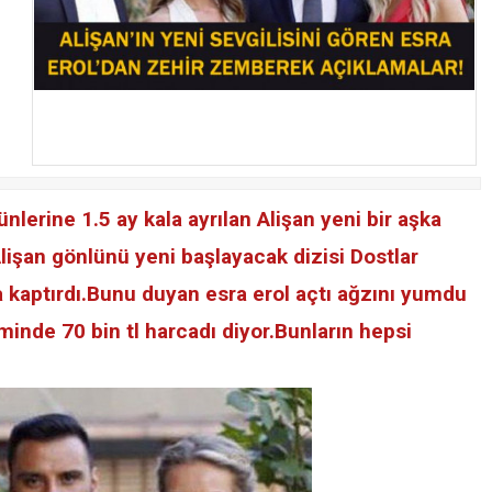
ünlerine 1.5 ay kala ayrılan Alişan yeni bir aşka
Alişan gönlünü yeni başlayacak dizisi Dostlar
a kaptırdı.Bunu duyan esra erol açtı ağzını yumdu
nde 70 bin tl harcadı diyor.Bunların hepsi