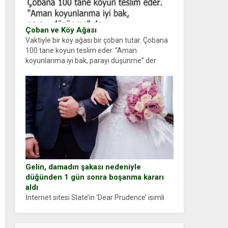
Çoban ve Köy Ağası
Vaktiyle bir köy ağası bir çoban tutar. Çobana
100 tane koyun teslim eder. “Aman
koyunlarıma iyi bak, parayı düşünme” der
Çoban koyunları alır gider. Aylar...
Gelin, damadın şakası nedeniyle
düğünden 1 gün sonra boşanma kararı
aldı
İnternet sitesi Slate’in ‘Dear Prudence’ isimli
tavsiye köşesine geçtiğimiz yıl 13 Ocak’ta
yollanan bir yazıya göre, bir gelin, eşi düğün
pastasını suratına yapıştırdığı için düğünden...