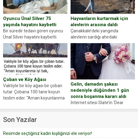
evraklarda eksik olduğunu...
Hayvanların kurtarmak için
Oyuncu Ünal Silver 75
alevlerin arasına daldı
yaşında hayatını kaybetti
Çanakkale’deki yangında
Bir süredir tedavi gören oyuncu
alevlerin sardığı ahırdaki
Ünal Silver hayatını kaybetti.
hayvanlarını kurtarmak isteyen
Haberi, oyuncunun menajerlik
Zeki Demir (66) ölümden döndü.
ajansı duyurdu. Renda Güner,
Yüzünde ve ellerinde yanıklar
sosyal medya hesabında “Usta
oluşan Demir, kâbus dolu anları
Oyuncumuz ve çok değerli
anlattı… Merkeze bağlı...
dostumuz...
Çoban ve Köy Ağası
Gelin, damadın şakası
Vaktiyle bir köy ağası bir çoban
nedeniyle düğünden 1 gün
tutar. Çobana 100 tane koyun
sonra boşanma kararı aldı
teslim eder. “Aman koyunlarıma
İnternet sitesi Slate’in ‘Dear
iyi bak, parayı düşünme” der
Prudence’ isimli tavsiye köşesine
Çoban koyunları alır gider. Aylar...
geçtiğimiz yıl 13 Ocak’ta yollanan
Son Yazılar
bir yazıya göre, bir gelin, eşi
düğün pastasını suratına
Resimde seçtiğiniz kadın kişiliğinizi ele veriyor!
yapıştırdığı için düğünden...