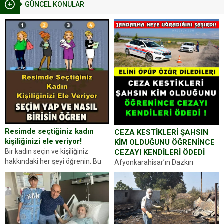
GÜNCEL KONULAR
Resimde seçtiğiniz kadın
CEZA KESTİKLERİ ŞAHSIN
kişiliğinizi ele veriyor!
KİM OLDUĞUNU ÖĞRENİNCE
Bir kadın seçin ve kişiliğiniz
CEZAYI KENDİLERİ ÖDEDİ
hakkındaki her şeyi öğrenin. Bu
Afyonkarahisar’ın Dazkırı
kez karşınıza oldukça farklı bir
ilçesinde trafik uygulaması
kişilik testiyle çıkıyoruz. Resimde
yapan jandarma ekipleri
gördüğünüz kadın figürlerinden
durdurdukları bir otomobilin
dikkatinizi en...
sürücüsünden ehliyet ve ruhsat
sorup belgelerini istedi. Sürücü
Abdurrahman Ö.nün verdiği