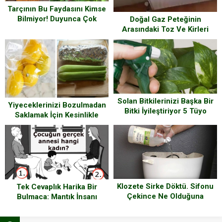
Tarçının Bu Faydasını Kimse
Bilmiyor! Duyunca Çok
Doğal Gaz Peteğinin
Şaşıracaksınız..!
Arasındaki Toz Ve Kirleri
Kolay Temizleme Yöntemi
Solan Bitkilerinizi Başka Bir
Yiyeceklerinizi Bozulmadan
Bitki İyileştiriyor 5 Tüyo
Saklamak İçin Kesinlikle
Bunları Denemelisiniz..!
Klozete Sirke Döktü. Sifonu
Tek Cevaplık Harika Bir
Çekince Ne Olduğuna
Bulmaca: Mantık İnsanı
İnanamayacaksınız!
mısınız? Duygu İnsanı mı?