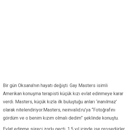
Bir gün Oksana’nın hayatı değişti. Gay Masters isimli
Amerikan konuşma terapisti küçük kızı evlat edinmeye karar
verdi. Masters, küçük kızla ilk buluştuğu anları ‘inanılmaz’
olarak nitelendiriyor.Masters, neinvalid.ru’ya “Fotoğrafını
gördüm ve o benim kızım olmalı dedim” şeklinde konuştu.
Evlat edinme süreci zorlu geçti. 1.5 yıl içinde ise prosedürler